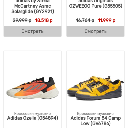
adidas by Stella
adidas Originals
McCartney Asmc
OZWEEGO Pure (G55505)
Solarglide (GY2921)
Первоначальная цена составляла 29.999 
Текущая цена: 18.518 р.
Первоначальн
Текущ
29.999
р
18.518
р
16.764
р
11.999
р
Смотреть
Смотреть
Кроссовки мужские
Кроссовки мужские
Adidas Ozelia (G54894)
Adidas Forum 84 Camp
Low (GV6786)