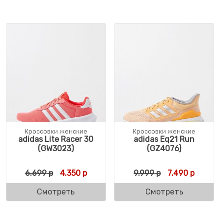
Кроссовки женские
Кроссовки женские
adidas Lite Racer 30
adidas Eq21 Run
(GW3023)
(GZ4076)
Первоначальная цена составляла 6.699 р
Текущая цена: 4.350 р.
Первоначальн
Текуща
6.699
р
4.350
р
9.999
р
7.490
р
Смотреть
Смотреть