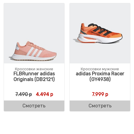
Кроссовки женские
Кроссовки мужские
FLBRunner adidas
adidas Proxima Racer
Originals (DB2121)
(GY4938)
Первоначальная цена составляла 7.490 р.
Текущая цена: 4.494 р.
7.490
р
4.494
р
7.999
р
Смотреть
Смотреть