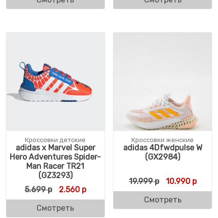
Кроссовки детские
Кроссовки женские
adidas x Marvel Super
adidas 4Dfwdpulse W
Hero Adventures Spider-
(GX2984)
Man Racer TR21
(GZ3293)
Первоначальн
Текущ
19.999
р
10.990
р
Первоначальная цена составляла 5.699 р
Текущая цена: 2.560 р.
5.699
р
2.560
р
Смотреть
Смотреть