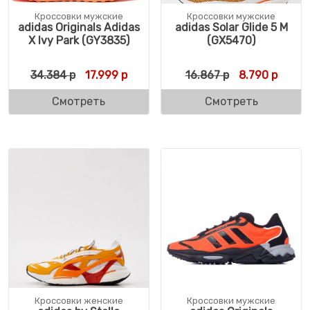
Кроссовки мужские
Кроссовки мужские
adidas Originals Adidas
adidas Solar Glide 5 M
X Ivy Park (GY3835)
(GX5470)
Первоначальная цена составляла 34.384 
Текущая цена: 17.999 р.
Первоначальн
Текущ
34.384
р
17.999
р
16.867
р
8.790
р
Смотреть
Смотреть
Кроссовки женские
Кроссовки мужские