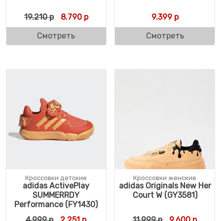
Первоначальная цена составляла 19.210 р
Текущая цена: 8.790 р.
19.210
р
8.790
р
9.399
р
Смотреть
Смотреть
Кроссовки детские
Кроссовки женские
adidas ActivePlay
adidas Originals New Her
SUMMERRDY
Court W (GY3581)
Performance (FY1430)
Первоначальная цена составляла 4.999 р
Текущая цена: 2.251 р.
Первоначальн
Текуща
4.999
р
2.251
р
11.999
р
9.600
р