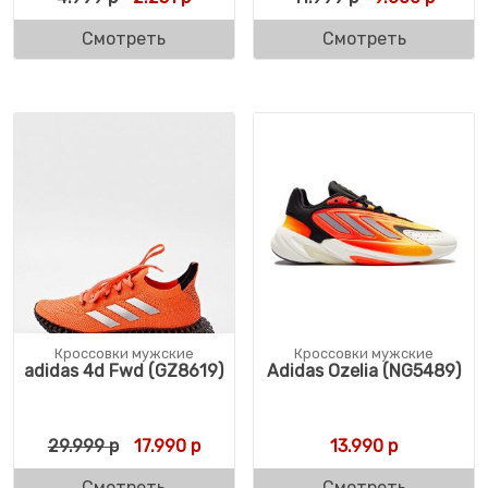
Смотреть
Смотреть
Кроссовки мужские
Кроссовки мужские
adidas 4d Fwd (GZ8619)
Adidas Ozelia (NG5489)
Первоначальная цена составляла 29.999 
Текущая цена: 17.990 р.
29.999
р
17.990
р
13.990
р
Смотреть
Смотреть