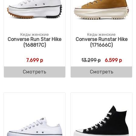
Кеды женские
Кеды женские
Converse Run Star Hike
Converse Runstar Hike
(168817C)
(171666C)
Первоначальн
Текущ
7.699
р
13.299
р
6.599
р
Смотреть
Смотреть