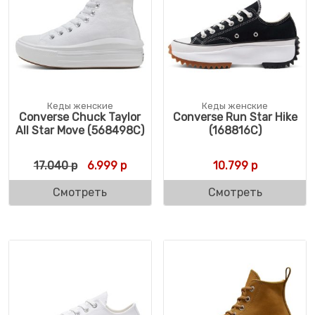
Кеды женские
Кеды женские
Converse Chuck Taylor
Converse Run Star Hike
All Star Move (568498C)
(168816C)
Первоначальная цена составляла 17.040 
Текущая цена: 6.999 р.
17.040
р
6.999
р
10.799
р
Смотреть
Смотреть