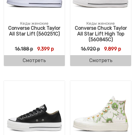
Кеды женские
Кеды женские
Converse Chuck Taylor
Converse Chuck Taylor
All Star Lift (560251C)
All Star Lift High Top
(560845C)
Первоначальная цена составляла 16.188 р
Текущая цена: 9.399 р.
Первоначальн
Текущ
16.188
р
9.399
р
16.920
р
9.899
р
Смотреть
Смотреть