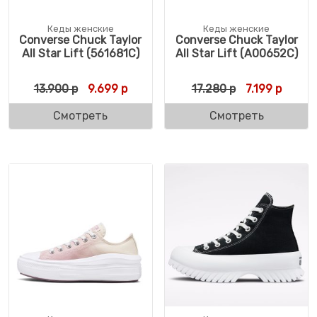
Кеды женские
Кеды женские
Converse Chuck Taylor
Converse Chuck Taylor
All Star Lift (561681C)
All Star Lift (A00652C)
Первоначальная цена составляла 13.900 
Текущая цена: 9.699 р.
Первоначальн
Текуща
13.900
р
9.699
р
17.280
р
7.199
р
Смотреть
Смотреть