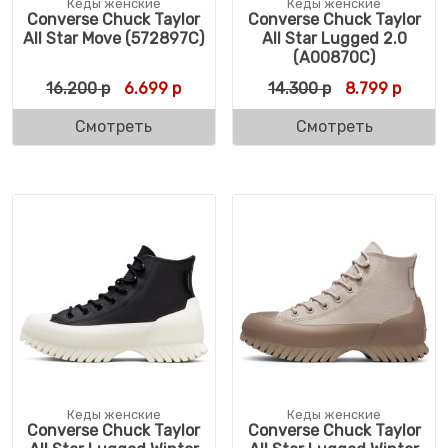
Кеды женские
Кеды женские
Converse Chuck Taylor
Converse Chuck Taylor
All Star Move (572897C)
All Star Lugged 2.0
(A00870C)
Первоначальная цена составляла 16.200 
Текущая цена: 6.699 р.
Первоначальн
Текущ
16.200
р
6.699
р
14.300
р
8.799
р
Смотреть
Смотреть
Кеды женские
Кеды женские
Converse Chuck Taylor
Converse Chuck Taylor