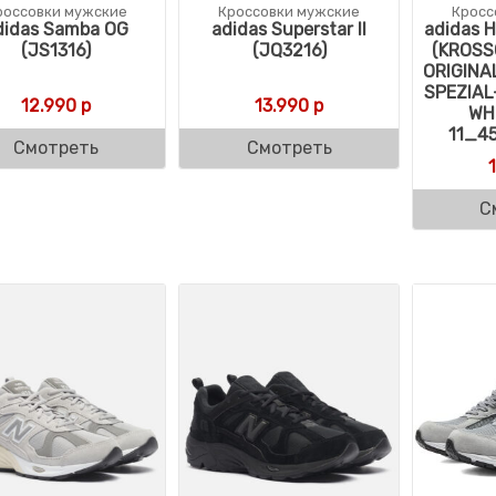
россовки мужские
Кроссовки мужские
Кросс
didas Samba OG
adidas Superstar II
adidas H
(JS1316)
(JQ3216)
(KROSS
ORIGIN
SPEZIA
12.990
р
13.990
р
WH
11_4
Смотреть
Смотреть
С