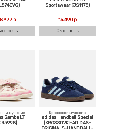
L574EVG)
Sportswear (JS1175)
18.999
р
15.490
р
мотреть
Смотреть
овки мужские
Кроссовки мужские
as Samba LT
adidas Handball Spezial
JR5998)
(KROSSOVKI-ADIDAS-
ORIGINALS-HANDBALL-