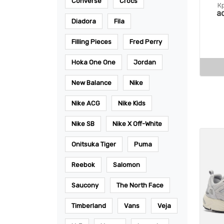
Converse
Crocs
К
a
Diadora
Fila
Filling Pieces
Fred Perry
Hoka One One
Jordan
New Balance
Nike
Nike ACG
Nike Kids
Nike SB
Nike X Off-White
Onitsuka Tiger
Puma
Reebok
Salomon
Saucony
The North Face
Timberland
Vans
Veja