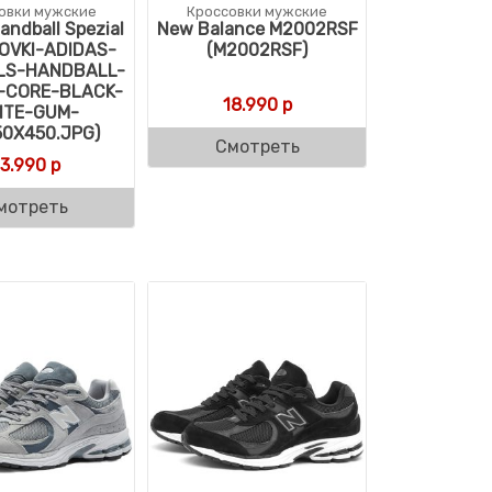
овки мужские
Кроссовки мужские
andball Spezial
New Balance M2002RSF
OVKI-ADIDAS-
(M2002RSF)
ALS-HANDBALL-
L-CORE-BLACK-
18.990
р
ITE-GUM-
50X450.JPG)
Смотреть
13.990
р
мотреть