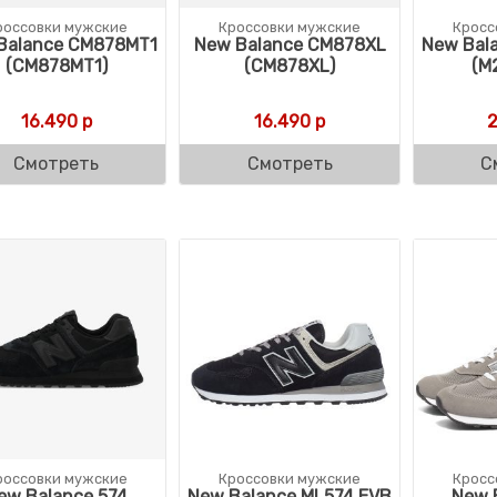
россовки мужские
Кроссовки мужские
Кросс
Balance CM878MT1
New Balance CM878XL
New Bal
(CM878MT1)
(CM878XL)
(M
16.490
р
16.490
р
2
Смотреть
Смотреть
С
россовки мужские
Кроссовки мужские
Кросс
ew Balance 574
New Balance ML574 EVB
New 