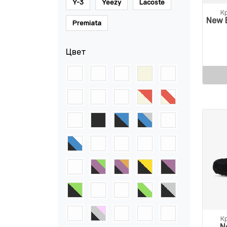
Y-3
Yeezy
Lacoste
К
New 
Premiata
Цвет
К
N