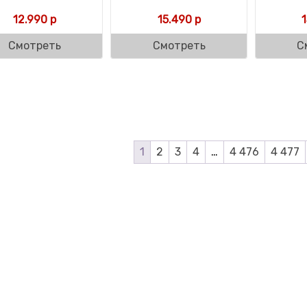
12.990
р
15.490
р
Смотреть
Смотреть
С
1
2
3
4
…
4 476
4 477