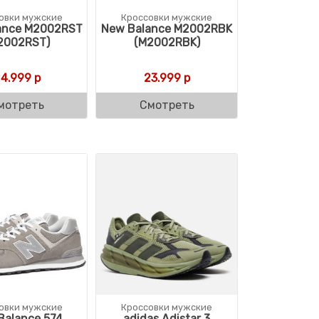
овки мужские
Кроссовки мужские
ance M2002RST
New Balance M2002RBK
2002RST)
(M2002RBK)
4.999
р
23.999
р
мотреть
Смотреть
овки мужские
Кроссовки мужские
Balance 574
adidas Adistar 3