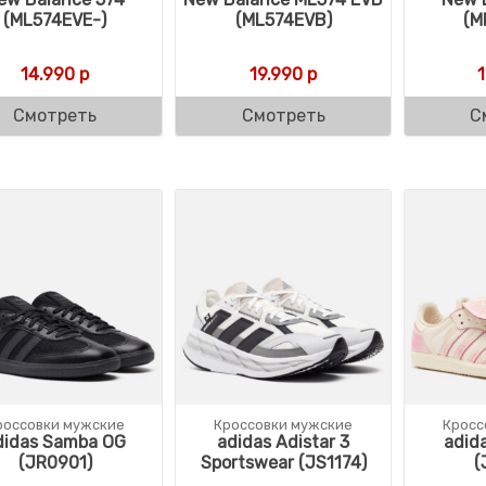
(ML574EVE-)
(ML574EVB)
(M
14.990
р
19.990
р
Смотреть
Смотреть
С
россовки мужские
Кроссовки мужские
Кросс
didas Samba OG
adidas Adistar 3
adid
(JR0901)
Sportswear (JS1174)
(