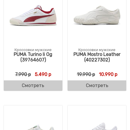
Кроссовки мужские
Кроссовки мужские
PUMA Turino Ii Og
PUMA Mostro Leather
(39764607)
(40227302)
Первоначальная цена составляла 7.990 р.
Текущая цена: 5.490 р.
Первоначальн
Текущ
7.990
р
5.490
р
19.990
р
10.990
р
Смотреть
Смотреть