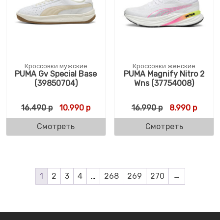
Кроссовки мужские
Кроссовки женские
PUMA Gv Special Base
PUMA Magnify Nitro 2
(39850704)
Wns (37754008)
Первоначальная цена составляла 16.490 
Текущая цена: 10.990 р.
Первоначальн
Текущ
16.490
р
10.990
р
16.990
р
8.990
р
Смотреть
Смотреть
1
2
3
4
…
268
269
270
→