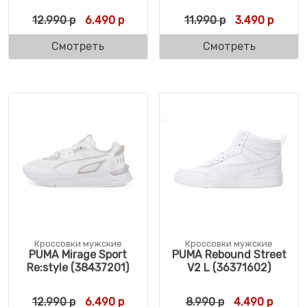
Первоначальная цена составляла 12.990 
Текущая цена: 6.490 р.
Первоначальн
Текуща
12.990
р
6.490
р
11.990
р
3.490
р
Смотреть
Смотреть
Кроссовки мужские
Кроссовки мужские
PUMA Mirage Sport
PUMA Rebound Street
Re:style (38437201)
V2 L (36371602)
Первоначальная цена составляла 12.990 
Текущая цена: 6.490 р.
Первоначальн
Текуща
12.990
р
6.490
р
8.990
р
4.490
р