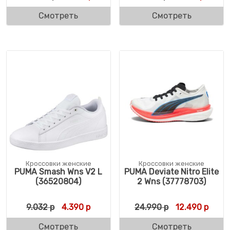
Смотреть
Смотреть
Кроссовки женские
Кроссовки женские
PUMA Smash Wns V2 L
PUMA Deviate Nitro Elite
(36520804)
2 Wns (37778703)
Первоначальная цена составляла 9.032 р
Текущая цена: 4.390 р.
Первоначальн
Текущ
9.032
р
4.390
р
24.990
р
12.490
р
Смотреть
Смотреть