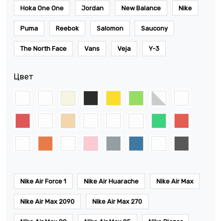
Hoka One One
Jordan
New Balance
Nike
Puma
Reebok
Salomon
Saucony
The North Face
Vans
Veja
Y-3
Цвет
Nike Air Force 1
Nike Air Huarache
Nike Air Max
Nike Air Max 2090
Nike Air Max 270