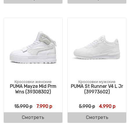
Кроссовки женские
Кроссовки мужские
PUMA Mayze Mid Prm
PUMA St Runner V4 L Jr
Wns (39308302)
(39973602)
Первоначальная цена составляла 15.990 
Текущая цена: 7.990 р.
Первоначальн
Текуща
15.990
р
7.990
р
5.990
р
4.990
р
Смотреть
Смотреть