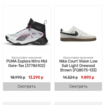
Кроссовки женские
Кроссовки мужские
PUMA Explore Nitro Mid
Nike Court Vision Low
Gore-Tex (37786102)
Sail Light Orewood
Brown (FQ8075-133)
Первоначальная цена составляла 18.990 
Текущая цена: 13.290 р.
Первоначальн
Текущ
18.990
р
13.290
р
14.524
р
9.890
р
Смотреть
Смотреть