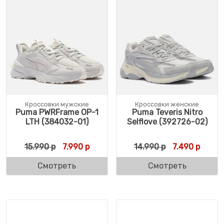
Кроссовки мужские
Кроссовки женские
Puma PWRFrame OP-1
Puma Teveris Nitro
LTH (384032-01)
Selflove (392726-02)
Первоначальная цена составляла 15.990 
Текущая цена: 7.990 р.
Первоначальн
Текуща
15.990
р
7.990
р
14.990
р
7.490
р
Смотреть
Смотреть