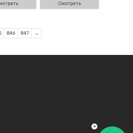
мотреть
Смотреть
5
846
847
→
×