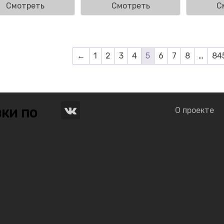
Смотреть
Смотреть
С
←
1
2
3
4
5
6
7
8
…
84
ки по
О проекте