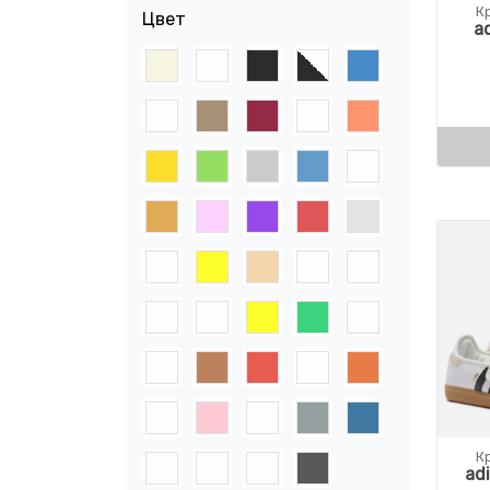
К
Цвет
a
К
ad