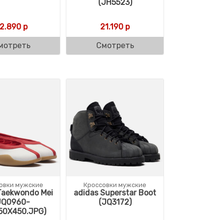
(JH5523)
12.890
р
21.190
р
мотреть
Смотреть
овки мужские
Кроссовки мужские
Taekwondo Mei
adidas Superstar Boot
JQ0960-
(JQ3172)
50X450.JPG)