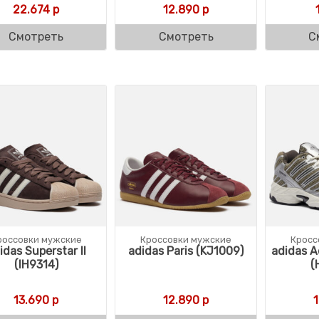
22.674
р
12.890
р
Смотреть
Смотреть
С
россовки мужские
Кроссовки мужские
Кросс
idas Superstar II
adidas Paris (KJ1009)
adidas A
(IH9314)
(
13.690
р
12.890
р