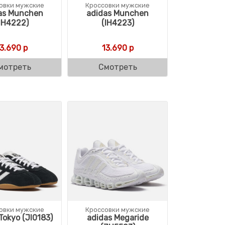
овки мужские
Кроссовки мужские
as Munchen
adidas Munchen
IH4222)
(IH4223)
13.690
р
13.690
р
мотреть
Смотреть
овки мужские
Кроссовки мужские
Tokyo (JI0183)
adidas Megaride