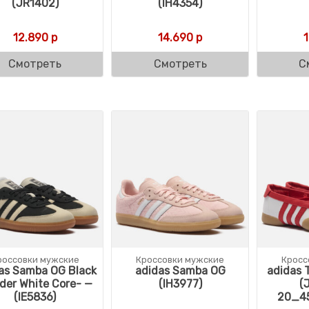
(JR1402)
(IH4354)
12.890
р
14.690
р
Смотреть
Смотреть
С
россовки мужские
Кроссовки мужские
Кросс
as Samba OG Black
adidas Samba OG
adidas 
der White Core- —
(IH3977)
(
(IE5836)
20_4