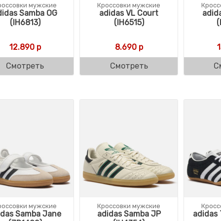
россовки мужские
Кроссовки мужские
Кросс
didas Samba OG
adidas VL Court
adid
(IH6813)
(IH6515)
(
12.890
р
8.690
р
Смотреть
Смотреть
С
россовки мужские
Кроссовки мужские
Кросс
idas Samba Jane
adidas Samba JP
adidas 