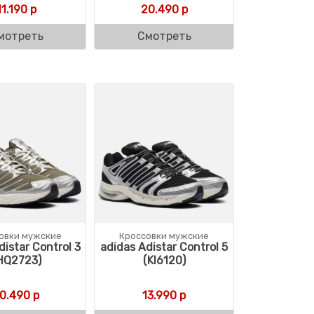
11.190
р
20.490
р
мотреть
Смотреть
овки мужские
Кроссовки мужские
distar Control 3
adidas Adistar Control 5
HQ2723)
(KI6120)
10.490
р
13.990
р