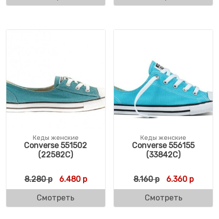
Кеды женские
Кеды женские
Converse 551502
Converse 556155
(22582C)
(33842C)
Первоначальная цена составляла 8.280 р
Текущая цена: 6.480 р.
Первоначальна
Текуща
8.280
р
6.480
р
8.160
р
6.360
р
Смотреть
Смотреть