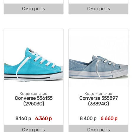
Смотреть
Смотреть
Кеды женские
Кеды женские
Converse 556155
Converse 555897
(29503C)
(33894C)
Первоначальная цена составляла 8.160 р.
Текущая цена: 6.360 р.
Первоначальн
Текуща
8.160
р
6.360
р
8.400
р
6.660
р
Смотреть
Смотреть