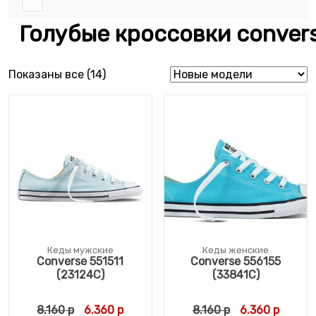
Голубые кроссовки conver
Сортировка: самые недавние
Показаны все (14)
Кеды мужские
Кеды женские
Converse 551511
Converse 556155
(23124C)
(33841C)
Первоначальная цена составляла 8.160 р.
Текущая цена: 6.360 р.
Первоначальна
Текуща
8.160
р
6.360
р
8.160
р
6.360
р