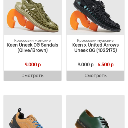
Кроссовки женские
Кроссовки мужские
Keen Uneek OG Sandals
Keen x United Arrows
(Olive/Brown)
Uneek OG (1025175)
Первоначальн
Текуща
9.000
р
9.000
р
6.500
р
Смотреть
Смотреть