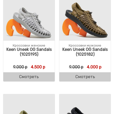
Кроссовки женские
Кроссовки мужские
Keen Uneek OG Sandals
Keen Uneek OG Sandals
(1025195)
(1025182)
Первоначальная цена составляла 9.000 р
Текущая цена: 4.500 р.
Первоначальн
Текуща
9.000
р
4.500
р
9.000
р
4.000
р
Смотреть
Смотреть