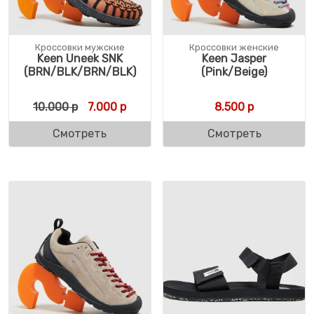
Кроссовки мужские
Кроссовки женские
Keen Uneek SNK
Keen Jasper
(BRN/BLK/BRN/BLK)
(Pink/Beige)
Первоначальная цена составляла 10.000 
Текущая цена: 7.000 р.
10.000
р
7.000
р
8.500
р
Смотреть
Смотреть