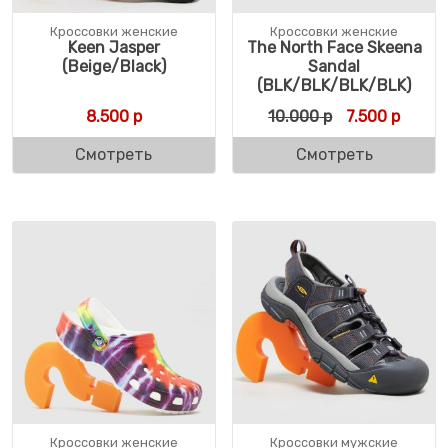
Кроссовки женские
Кроссовки женские
Keen Jasper
The North Face Skeena
(Beige/Black)
Sandal
(BLK/BLK/BLK/BLK)
Первоначальн
Текуща
8.500
р
10.000
р
7.500
р
Смотреть
Смотреть
Кроссовки женские
Кроссовки мужские