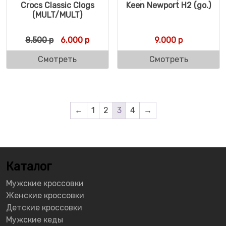
Crocs Classic Clogs
Keen Newport H2 (go.)
(MULT/MULT)
Первоначальная цена составляла 8.500 р
Текущая цена: 6.000 р.
8.500
р
6.000
р
9.000
р
Смотреть
Смотреть
←
1
2
3
4
→
Каталог
Мужские кроссовки
Женские кроссовки
Детские кроссовки
Мужские кеды