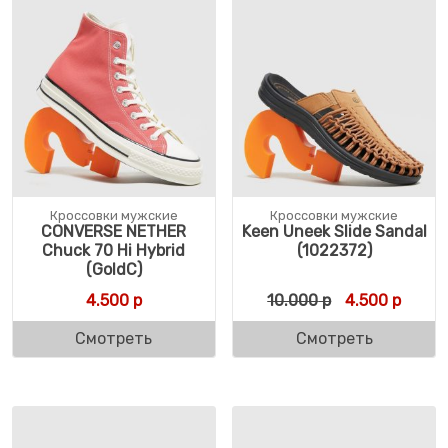
Кроссовки мужские
Кроссовки мужские
CONVERSE NETHER
Keen Uneek Slide Sandal
Chuck 70 Hi Hybrid
(1022372)
(GoldC)
Первоначальн
Текущ
4.500
р
10.000
р
4.500
р
Смотреть
Смотреть