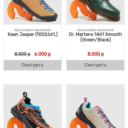
Кроссовки мужские
Кроссовки мужские
Keen Jasper (1002661,)
Dr. Martens 1461 Smooth
(Green/Black)
Первоначальная цена составляла 8.500 р
Текущая цена: 6.000 р.
8.500
р
6.000
р
8.000
р
Смотреть
Смотреть