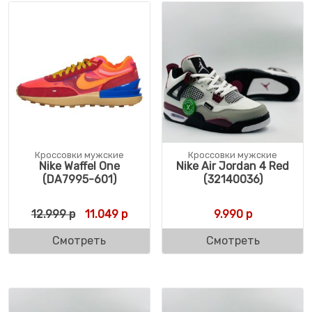
Кроссовки мужские
Кроссовки мужские
Nike Waffel One
Nike Air Jordan 4 Red
(DA7995-601)
(32140036)
Первоначальная цена составляла 12.999 
Текущая цена: 11.049 р.
12.999
р
11.049
р
9.990
р
Смотреть
Смотреть