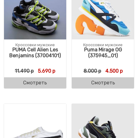
Кроссовки мужские
Кроссовки мужские
PUMA Cell Alien Les
Puma Mirage OG
Benjamins (37004101)
(375945_01)
Первоначальная цена составляла 11.490 
Текущая цена: 5.690 р.
Первоначальн
Текуща
11.490
р
5.690
р
8.000
р
4.500
р
Смотреть
Смотреть