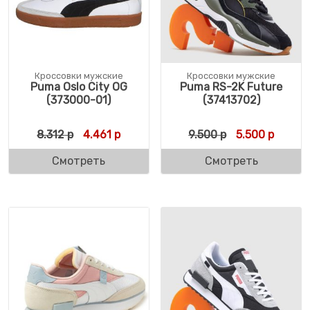
Кроссовки мужские
Кроссовки мужские
Puma Oslo City OG
Puma RS-2K Future
(373000-01)
(37413702)
Первоначальная цена составляла 8.312 р.
Текущая цена: 4.461 р.
Первоначальн
Текуща
8.312
р
4.461
р
9.500
р
5.500
р
Смотреть
Смотреть