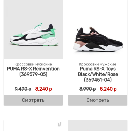
Кроссовки мужские
Кроссовки мужские
PUMA RS-X Reinvention
Puma RS-X Toys
(369579-05)
Black/White/Rose
(369451-04)
Первоначальная цена составляла 9.490 р
Текущая цена: 8.240 р.
Первоначальн
Текуща
9.490
р
8.240
р
8.990
р
8.240
р
Смотреть
Смотреть