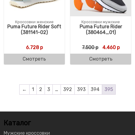
Кроссовки женские
Кроссовки мужские
Puma Future Rider Soft
Puma Future Rider
(381141-02)
(380464_01)
Первоначальн
Текуща
6.728
р
7.500
р
4.460
р
Смотреть
Смотреть
←
1
2
3
…
392
393
394
395
Каталог
Мужские кроссовки