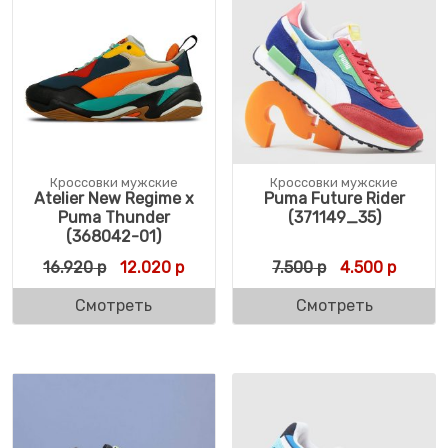
Кроссовки мужские
Кроссовки мужские
Atelier New Regime x
Puma Future Rider
Puma Thunder
(371149_35)
(368042-01)
Первоначальная цена составляла 16.920 р
Текущая цена: 12.020 р.
Первоначальн
Текуща
16.920
р
12.020
р
7.500
р
4.500
р
Смотреть
Смотреть