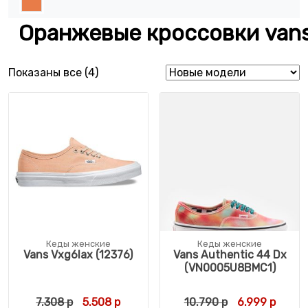
Оранжевые кроссовки vans
Сортировка: самые недавние
Показаны все (4)
Кеды женские
Кеды женские
Vans Vxg6Iax (12376)
Vans Authentic 44 Dx
(VN0005U8BMC1)
Первоначальная цена составляла 7.308 р.
Текущая цена: 5.508 р.
Первоначальн
Текущ
7.308
р
5.508
р
10.790
р
6.999
р