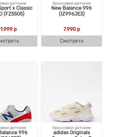
овки детские
Кроссовки детские
Sport x Classic
New Balance 996
O (FZ5505)
(IZ996JE3)
оставляла 17.999 р.
14.400 р.
11.999
р
7.990
р
мотреть
Смотреть
овки детские
Кроссовки детские
Balance 996
adidas Originals