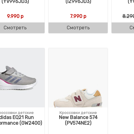
(YV996JD3)
(IZ996JD3)
(Y
9.990
р
7.990
р
8.29
Смотреть
Смотреть
С
россовки детские
Кроссовки детские
didas EQ21 Run
New Balance 574
ormance (GW2400)
(PV574NE2)