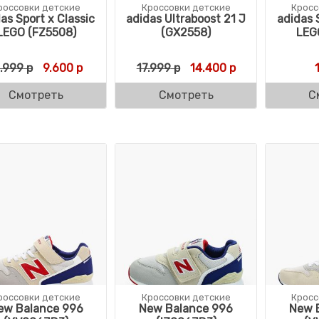
россовки детские
Кроссовки детские
Кросс
as Sport x Classic
adidas Ultraboost 21 J
adidas 
LEGO (FZ5508)
(GX2558)
LEG
Первоначальная цена составляла 11.999 р.
Текущая цена: 9.600 р.
Первоначальная цена с
Текущая цена: 
1.999
р
9.600
р
17.999
р
14.400
р
Смотреть
Смотреть
С
россовки детские
Кроссовки детские
Кросс
ew Balance 996
New Balance 996
New 