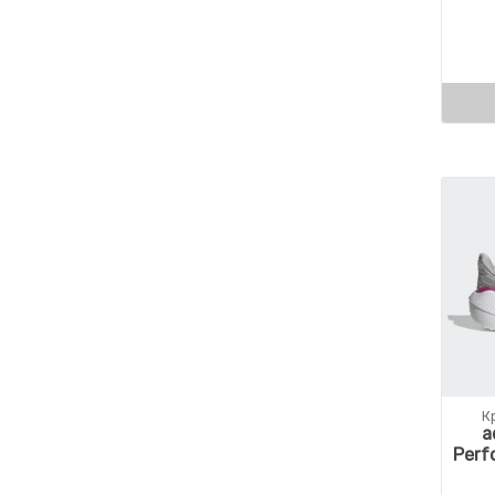
К
a
Perf