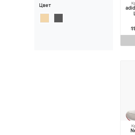
К
Цвет
adid
1
К
N