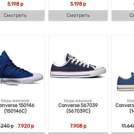
5.198
р
5.198
р
Смотреть
Смотреть
С
Кеды женские
Кеды женские
Ке
onverse 150146
Converse 567039
Convers
(150146C)
(567039C)
(
Первоначальная цена составляла 9.240 р.
Текущая цена: 7.920 р.
.240
р
7.920
р
7.908
р
11.64