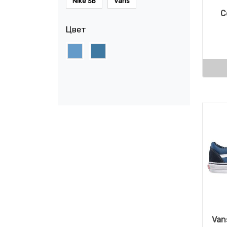
Nike SB
Vans
C
Цвет
Van