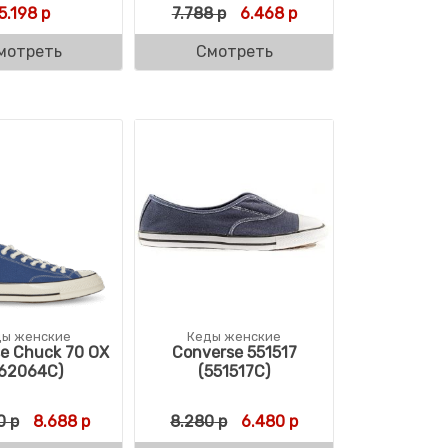
Первоначальная цена сост
Текущая цена: 6.46
5.198
р
7.788
р
6.468
р
мотреть
Смотреть
ды женские
Кеды женские
e Chuck 70 OX
Converse 551517
162064C)
(551517C)
Первоначальная цена составляла 11.640 р.
Текущая цена: 8.688 р.
Первоначальная цена сост
Текущая цена: 6.48
0
р
8.688
р
8.280
р
6.480
р