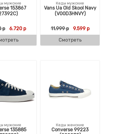
ды мужские
Кеды мужские
erse 153867
Vans Ua Old Skool Navy
27392C)
(V00D3HNVY)
Первоначальная цена составляла 8.640 р.
Текущая цена: 6.720 р.
Первоначальная цена сост
Текущая цена: 9.59
0
р
6.720
р
11.999
р
9.599
р
мотреть
Смотреть
ды мужские
Кеды женские
erse 135885
Converse 99223