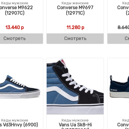
Кеды мужские
Кеды женские
Ке
onverse M9622
Converse M9697
Conv
(12907C)
(12971C)
(
13.440
р
11.280
р
8.64
Смотреть
Смотреть
С
Кеды мужские
Кеды мужские
Ке
s Vd3Hnvy (6900)
Vans Ua Sk8-Hi
Conv