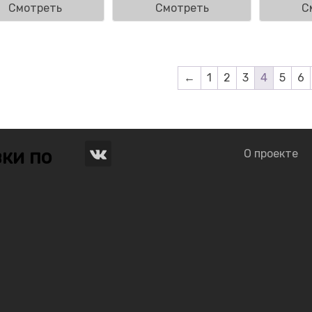
Смотреть
Смотреть
С
←
1
2
3
4
5
6
ки по
О проекте