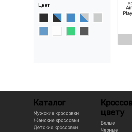
К
Цвет
Ai
Pla
Каталог
Кроссов
цвету
Мужские кроссовки
Женские кроссовки
Белые
Детские кроссовки
Черные