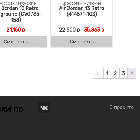
россовки мужские
Кроссовки мужские
r Jordan 13 Retro
Air Jordan 13 Retro
yground (CV0785-
(414571-103)
158)
Первоначальная цена с
Текущая цена: 
21.150
р
22.500
р
35.863
р
Смотреть
Смотреть
←
1
2
3
4
ки по
О проекте