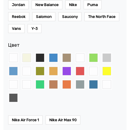
Jordan
New Balance
Nike
Puma
Reebok
Salomon
Saucony
The North Face
Vans
Y-3
Цвет
Nike Air Force 1
Nike Air Max 90