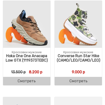
Кроссовки мужские
Кроссовки мужские
Hoka One One Anacapa
Converse Run Star Hike
Low GTX (1119373TEBC)
(CAMO/LEO/CAMO/LEO)
Первоначальная цена составляла 13.500 
Текущая цена: 8.200 р.
13.500
р
8.200
р
9.000
р
Смотреть
Смотреть