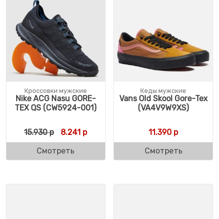
Кроссовки мужские
Кеды мужские
Nike ACG Nasu GORE-
Vans Old Skool Gore-Tex
TEX QS (CW5924-001)
(VA4V9W9XS)
Первоначальная цена составляла 15.930 
Текущая цена: 8.241 р.
15.930
р
8.241
р
11.390
р
Смотреть
Смотреть