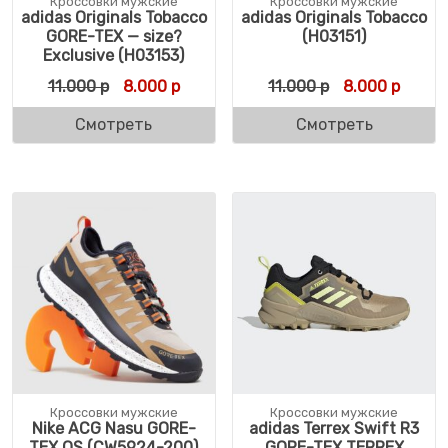
Кроссовки мужские
Кроссовки мужские
adidas Originals Tobacco
adidas Originals Tobacco
GORE-TEX — size?
(H03151)
Exclusive (H03153)
Первоначальная цена составляла 11.000 
Текущая цена: 8.000 р.
Первоначальн
Текуща
11.000
р
8.000
р
11.000
р
8.000
р
Смотреть
Смотреть
Кроссовки мужские
Кроссовки мужские
Nike ACG Nasu GORE-
adidas Terrex Swift R3
TEX QS (CW5924-200)
GORE-TEX TERREX