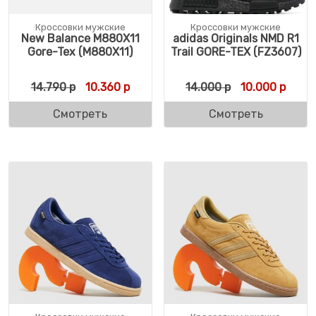
Кроссовки мужские
Кроссовки мужские
New Balance M880X11
adidas Originals NMD R1
Gore-Tex (M880X11)
Trail GORE-TEX (FZ3607)
Первоначальная цена составляла 14.790 
Текущая цена: 10.360 р.
Первоначальн
Текущ
14.790
р
10.360
р
14.000
р
10.000
р
Смотреть
Смотреть