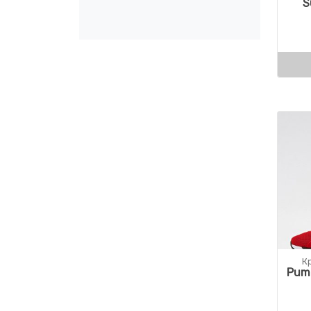
S
К
Puma