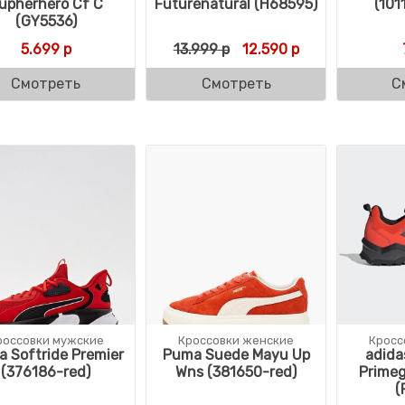
upherhero Cf C
Futurenatural (H68595)
(101
(GY5536)
Первоначальная цена с
Текущая цена: 
5.699
р
13.999
р
12.590
р
Смотреть
Смотреть
С
россовки мужские
Кроссовки женские
Кросс
 Softride Premier
Puma Suede Mayu Up
adida
(376186-red)
Wns (381650-red)
Prime
(