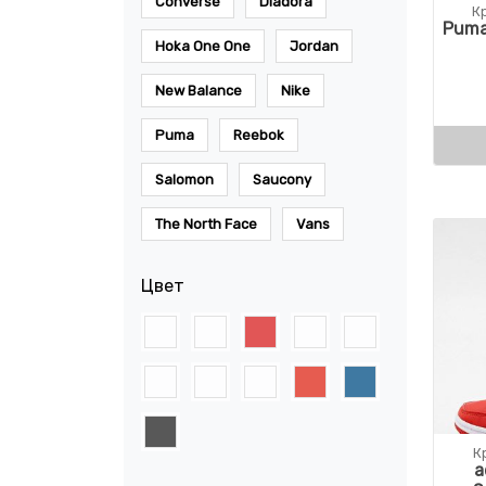
Converse
Diadora
К
Puma
Hoka One One
Jordan
New Balance
Nike
Puma
Reebok
Salomon
Saucony
The North Face
Vans
Цвет
К
a