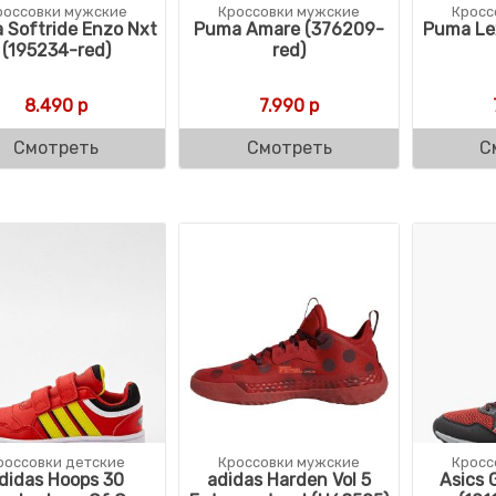
россовки мужские
Кроссовки мужские
Кросс
 Softride Enzo Nxt
Puma Amare (376209-
Puma Le
(195234-red)
red)
8.490
р
7.990
р
Смотреть
Смотреть
С
россовки детские
Кроссовки мужские
Кросс
didas Hoops 30
adidas Harden Vol 5
Asics 