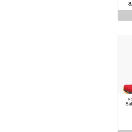
8
К
Sa