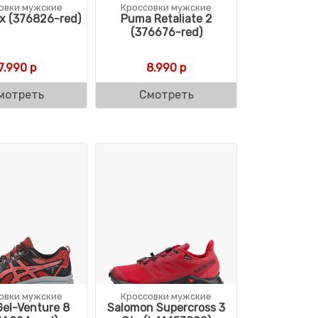
овки мужские
Кроссовки мужские
x (376826-red)
Puma Retaliate 2
(376676-red)
7.990
р
8.990
р
мотреть
Смотреть
овки мужские
Кроссовки мужские
Gel-Venture 8
Salomon Supercross 3