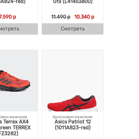
1A824-red)
Gtx (L41453800)
оставляла 13.999 р.
12.590 р.
Первоначальная цена сост
Текущая цена: 10.3
7.590
р
11.490
р
10.340
р
мотреть
Смотреть
овки мужские
Кроссовки мужские
s Terrex AX4
Asics Patriot 12
green TERREX
(1011A823-red)
FZ3282)