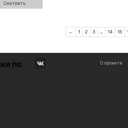
Смотреть
←
1
2
3
…
14
15
ки по
О проекте