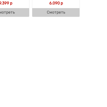
оставляла 12.990 р.
.840 р.
9.399
р
6.090
р
мотреть
Смотреть