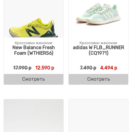
Кроссовки женские
Кроссовки женские
New Balance Fresh
adidas W FLB_RUNNER
Foam (WTHIERS6)
(CQ1971)
Первоначальная цена составляла 17.990 р
Текущая цена: 12.590 р.
Первоначальн
Текуща
17.990
р
12.590
р
7.490
р
4.494
р
Смотреть
Смотреть