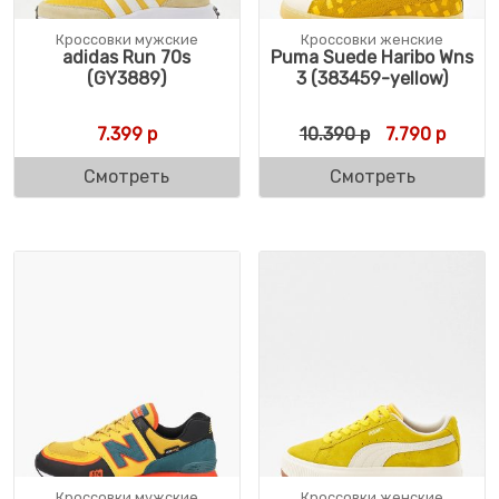
Кроссовки мужские
Кроссовки женские
adidas Run 70s
Puma Suede Haribo Wns
(GY3889)
3 (383459-yellow)
Первоначальн
Текуща
7.399
р
10.390
р
7.790
р
Смотреть
Смотреть
Кроссовки мужские
Кроссовки женские