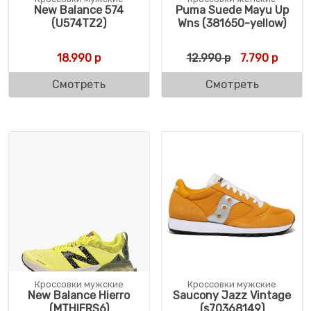
New Balance 574
Puma Suede Mayu Up
(U574TZ2)
Wns (381650-yellow)
Первоначальн
Текуща
18.990
р
12.990
р
7.790
р
Смотреть
Смотреть
Кроссовки мужские
Кроссовки мужские
New Balance Hierro
Saucony Jazz Vintage
(MTHIERS6)
(s70368149)