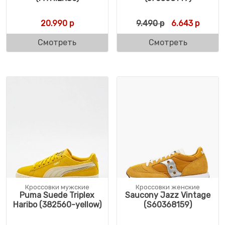
Первоначальн
Текуща
20.990
р
9.490
р
6.643
р
Смотреть
Смотреть
Кроссовки мужские
Кроссовки женские
Puma Suede Triplex
Saucony Jazz Vintage
Haribo (382560-yellow)
(S60368159)