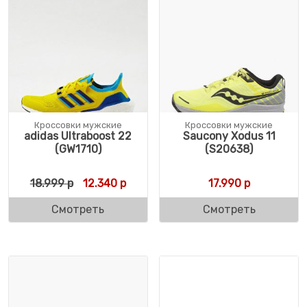
Кроссовки мужские
Кроссовки мужские
adidas Ultraboost 22
Saucony Xodus 11
(GW1710)
(S20638)
Первоначальная цена составляла 18.999 
Текущая цена: 12.340 р.
18.999
р
12.340
р
17.990
р
Смотреть
Смотреть