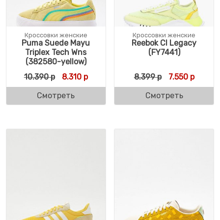
Кроссовки женские
Кроссовки женские
Puma Suede Mayu
Reebok Cl Legacy
Triplex Tech Wns
(FY7441)
(382580-yellow)
Первоначальная цена составляла 10.390 
Текущая цена: 8.310 р.
Первоначальн
Текуща
10.390
р
8.310
р
8.399
р
7.550
р
Смотреть
Смотреть