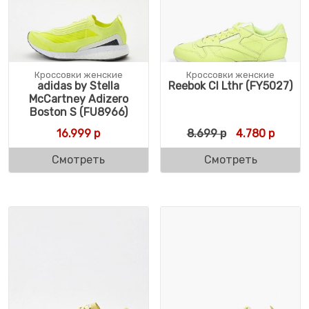
Кроссовки женские
Кроссовки женские
adidas by Stella
Reebok Cl Lthr (FY5027)
McCartney Adizero
Boston S (FU8966)
Первоначальн
Текуща
16.999
р
8.699
р
4.780
р
Смотреть
Смотреть