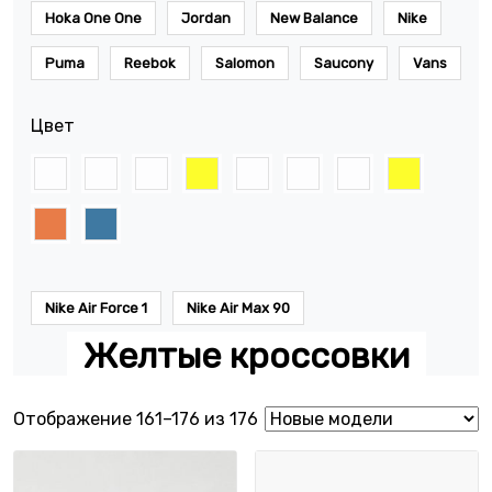
Hoka One One
Jordan
New Balance
Nike
Puma
Reebok
Salomon
Saucony
Vans
Цвет
Nike Air Force 1
Nike Air Max 90
Желтые кроссовки
Сортировка: самые недавн
Отображение 161–176 из 176