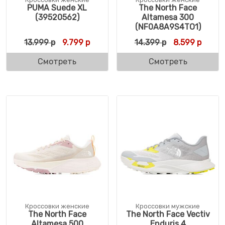
PUMA Suede XL
The North Face
(39520562)
Altamesa 300
(NF0A8A9S4TO1)
Первоначальная цена составляла 13.999 
Текущая цена: 9.799 р.
Первоначальн
Текущ
13.999
р
9.799
р
14.399
р
8.599
р
Смотреть
Смотреть
Кроссовки женские
Кроссовки мужские
The North Face
The North Face Vectiv
Altamesa 500
Enduris 4