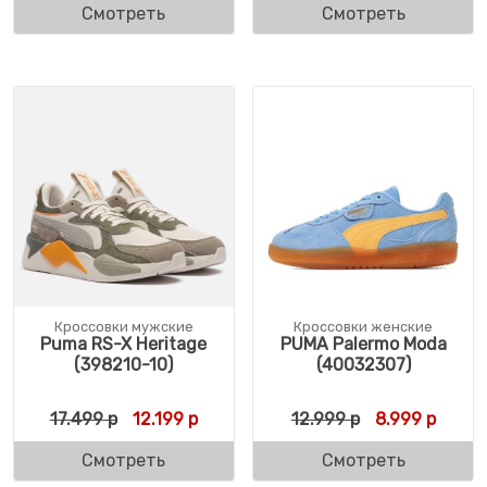
Смотреть
Смотреть
Кроссовки мужские
Кроссовки женские
Puma RS-X Heritage
PUMA Palermo Moda
(398210-10)
(40032307)
Первоначальная цена составляла 17.499 
Текущая цена: 12.199 р.
Первоначальн
Текущ
17.499
р
12.199
р
12.999
р
8.999
р
Смотреть
Смотреть