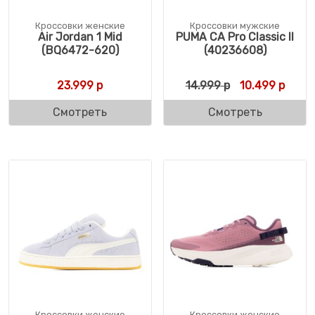
Кроссовки женские
Кроссовки мужские
Air Jordan 1 Mid
PUMA CA Pro Classic II
(BQ6472-620)
(40236608)
Первоначальн
Текущ
23.999
р
14.999
р
10.499
р
Смотреть
Смотреть
Кроссовки женские
Кроссовки женские