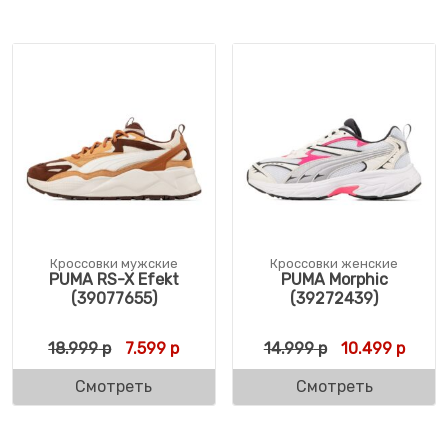
Кроссовки мужские
Кроссовки женские
PUMA RS-X Efekt
PUMA Morphic
(39077655)
(39272439)
Первоначальная цена составляла 18.999 
Текущая цена: 7.599 р.
Первоначальн
Текущ
18.999
р
7.599
р
14.999
р
10.499
р
Смотреть
Смотреть