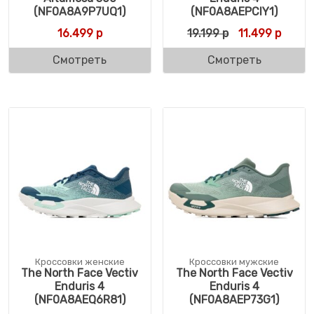
(NF0A8A9P7UQ1)
(NF0A8AEPCIY1)
Первоначальна
Текуща
16.499
р
19.199
р
11.499
р
Смотреть
Смотреть
Кроссовки женские
Кроссовки мужские
The North Face Vectiv
The North Face Vectiv
Enduris 4
Enduris 4
(NF0A8AEQ6R81)
(NF0A8AEP73G1)