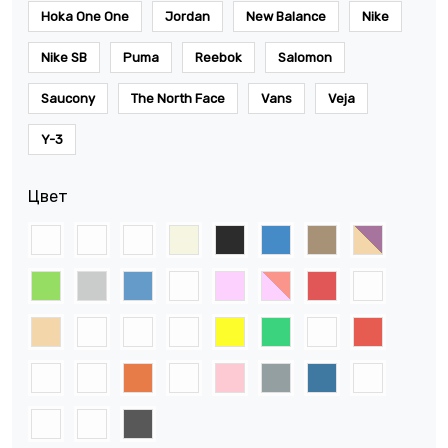
Hoka One One
Jordan
New Balance
Nike
Nike SB
Puma
Reebok
Salomon
Saucony
The North Face
Vans
Veja
Y-3
Цвет