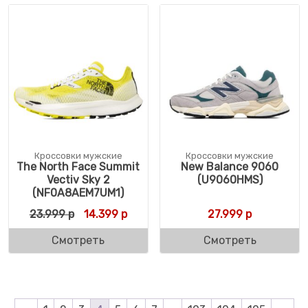
Кроссовки мужские
Кроссовки мужские
The North Face Summit
New Balance 9060
Vectiv Sky 2
(U9060HMS)
(NF0A8AEM7UM1)
Первоначальная цена составляла 23.999 
Текущая цена: 14.399 р.
23.999
р
14.399
р
27.999
р
Смотреть
Смотреть