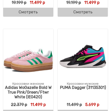
Первоначальная цена составляла 19.199 р
Текущая цена: 11.499 р.
Первоначальна
Текуща
19.199
р
11.499
р
19.199
р
11.499
р
Смотреть
Смотреть
Кроссовки женские
Кроссовки мужские
Adidas WoGazelle Bold W
PUMA Dagger (31135301)
True Pink/Green/Ftwr
White (IE0420)
Первоначальная цена составляла 22.379 
Текущая цена: 11.499 р.
Первоначальн
Текуща
22.379
р
11.499
р
11.499
р
5.699
р