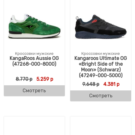
Кроссовки мужские
Кроссовки мужские
KangaRoos Aussie OG
Kangaroos Ultimate OG
(47268-000-8000)
«Bright Side of the
Moon» (Schwarz)
(47249-000-5000)
Первоначальная цена составляла 8.770 р
Текущая цена: 5.259 р.
8.770
р
5.259
р
Первоначальн
Текуща
9.648
р
4.381
р
Смотреть
Смотреть