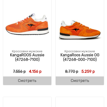
Кроссовки мужские
Кроссовки мужские
KangaROOS Aussie
KangaRoos Aussie OG
(47268-7100)
(47268-000-7100)
Первоначальная цена составляла 7.556 р.
Текущая цена: 4.156 р.
Первоначальн
Текуща
7.556
р
4.156
р
8.770
р
5.259
р
Смотреть
Смотреть