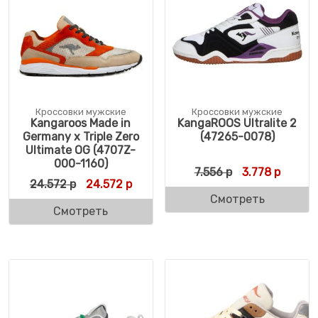
Кроссовки мужские
Кроссовки мужские
Kangaroos Made in
KangaROOS Ultralite 2
Germany x Triple Zero
(47265-0078)
Ultimate OG (4707Z-
000-1160)
Первоначальн
Текуща
7.556
р
3.778
р
Первоначальная цена составляла 24.572 
Текущая цена: 24.572 р.
24.572
р
24.572
р
Смотреть
Смотреть