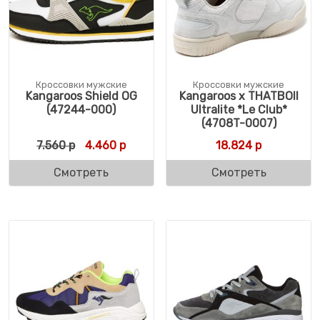
Кроссовки мужские
Кроссовки мужские
Kangaroos Shield OG
Kangaroos x THATBOII
(47244-000)
Ultralite *Le Club*
(4708T-0007)
Первоначальная цена составляла 7.560 р.
Текущая цена: 4.460 р.
7.560
р
4.460
р
18.824
р
Смотреть
Смотреть