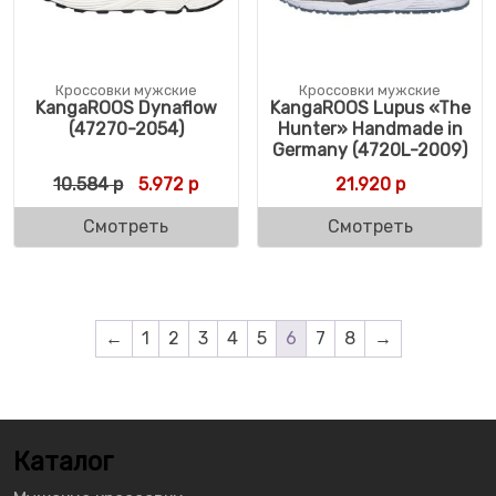
Кроссовки мужские
Кроссовки мужские
KangaROOS Dynaflow
KangaROOS Lupus «The
(47270-2054)
Hunter» Handmade in
Germany (4720L-2009)
Первоначальная цена составляла 10.584 
Текущая цена: 5.972 р.
10.584
р
5.972
р
21.920
р
Смотреть
Смотреть
←
1
2
3
4
5
6
7
8
→
Каталог