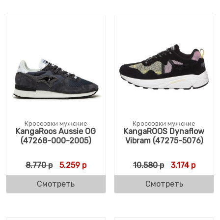
Кроссовки мужские
Кроссовки мужские
KangaRoos Aussie OG
KangaROOS Dynaflow
(47268-000-2005)
Vibram (47275-5076)
Первоначальная цена составляла 8.770 р
Текущая цена: 5.259 р.
Первоначальн
Текуща
8.770
р
5.259
р
10.580
р
3.174
р
Смотреть
Смотреть