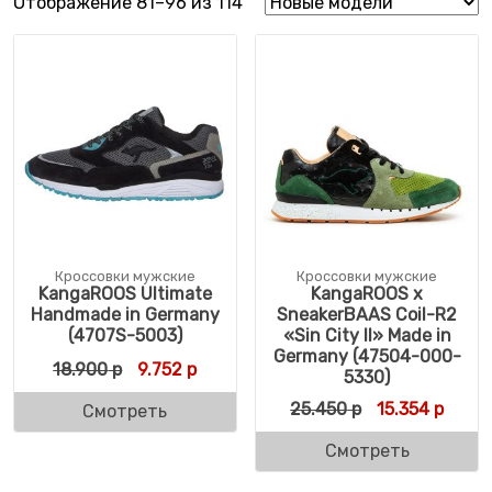
Сортировка: самые недавни
Отображение 81–96 из 114
Кроссовки мужские
Кроссовки мужские
KangaROOS Ultimate
KangaROOS x
Handmade in Germany
SneakerBAAS Coil-R2
(4707S-5003)
«Sin City II» Made in
Germany (47504-000-
Первоначальная цена составляла 18.900 
Текущая цена: 9.752 р.
18.900
р
9.752
р
5330)
Первоначальн
Текущ
25.450
р
15.354
р
Смотреть
Смотреть