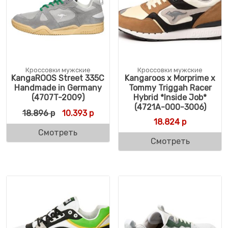
Кроссовки мужские
Кроссовки мужские
KangaROOS Street 335C
Kangaroos x Morprime x
Handmade in Germany
Tommy Triggah Racer
(4707T-2009)
Hybrid *Inside Job*
(4721A-000-3006)
Первоначальная цена составляла 18.896 
Текущая цена: 10.393 р.
18.896
р
10.393
р
18.824
р
Смотреть
Смотреть