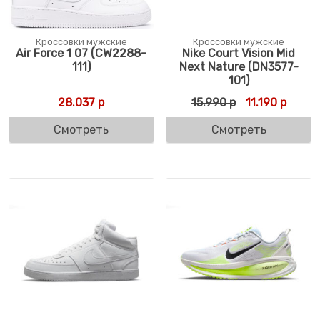
Кроссовки мужские
Кроссовки мужские
Air Force 1 07 (CW2288-
Nike Court Vision Mid
111)
Next Nature (DN3577-
101)
Первоначальн
Текуща
28.037
р
15.990
р
11.190
р
Смотреть
Смотреть