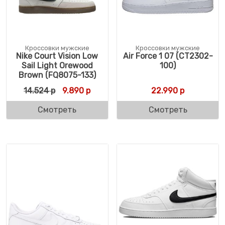
Кроссовки мужские
Кроссовки мужские
Nike Court Vision Low
Air Force 1 07 (CT2302-
Sail Light Orewood
100)
Brown (FQ8075-133)
Первоначальная цена составляла 14.524 
Текущая цена: 9.890 р.
14.524
р
9.890
р
22.990
р
Смотреть
Смотреть