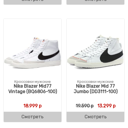
Кроссовки мужские
Кроссовки мужские
Nike Blazer Mid77
Nike Blazer Mid 77
Vintage (BQ6806-100)
Jumbo (DD3111-100)
Первоначальн
Текущ
18.999
р
19.590
р
13.299
р
Смотреть
Смотреть