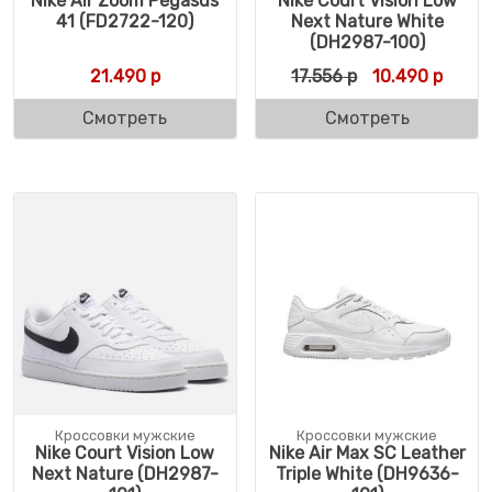
Nike Air Zoom Pegasus
Nike Court Vision Low
41 (FD2722-120)
Next Nature White
(DH2987-100)
Первоначальна
Текущ
21.490
р
17.556
р
10.490
р
Смотреть
Смотреть
Кроссовки мужские
Кроссовки мужские
Nike Court Vision Low
Nike Air Max SC Leather
Next Nature (DH2987-
Triple White (DH9636-