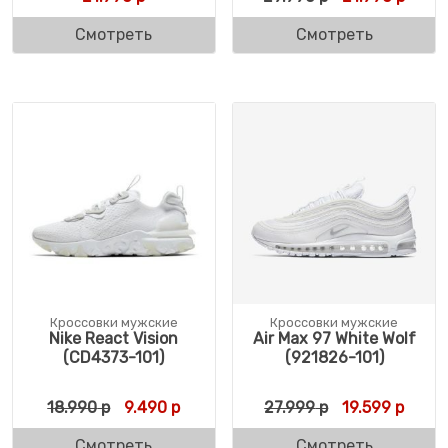
Смотреть
Смотреть
Кроссовки мужские
Кроссовки мужские
Nike React Vision
Air Max 97 White Wolf
(CD4373-101)
(921826-101)
Первоначальная цена составляла 18.990 
Текущая цена: 9.490 р.
Первоначальн
Текущ
18.990
р
9.490
р
27.999
р
19.599
р
Смотреть
Смотреть