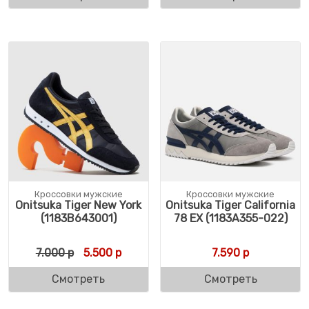
Кроссовки мужские
Кроссовки мужские
Onitsuka Tiger New York
Onitsuka Tiger California
(1183B643001)
78 EX (1183A355-022)
Первоначальная цена составляла 7.000 р
Текущая цена: 5.500 р.
7.000
р
5.500
р
7.590
р
Смотреть
Смотреть