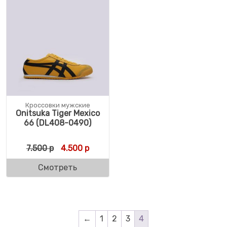
Кроссовки мужские
Onitsuka Tiger Mexico
66 (DL408-0490)
Первоначальная цена составляла 7.500 р.
Текущая цена: 4.500 р.
7.500
р
4.500
р
Смотреть
←
1
2
3
4