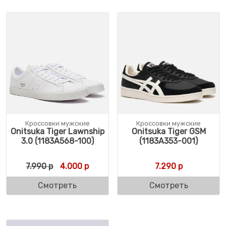
Кроссовки мужские
Кроссовки мужские
Onitsuka Tiger Lawnship
Onitsuka Tiger GSM
3.0 (1183A568-100)
(1183A353-001)
Первоначальная цена составляла 7.990 р.
Текущая цена: 4.000 р.
7.990
р
4.000
р
7.290
р
Смотреть
Смотреть