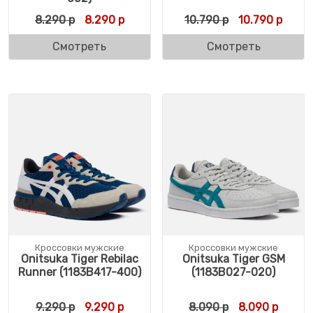
Первоначальная цена составляла 8.290 р
Текущая цена: 8.290 р.
Первоначальн
Текущ
8.290
р
8.290
р
10.790
р
10.790
р
Смотреть
Смотреть
Кроссовки мужские
Кроссовки мужские
Onitsuka Tiger Rebilac
Onitsuka Tiger GSM
Runner (1183B417-400)
(1183B027-020)
Первоначальная цена составляла 9.290 р
Текущая цена: 9.290 р.
Первоначальн
Текуща
9.290
р
9.290
р
8.090
р
8.090
р