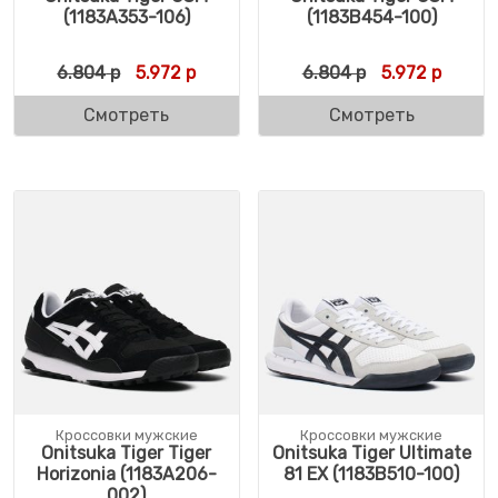
(1183A353-106)
(1183B454-100)
Первоначальная цена составляла 6.804 р
Текущая цена: 5.972 р.
Первоначальн
Текуща
6.804
р
5.972
р
6.804
р
5.972
р
Смотреть
Смотреть
Кроссовки мужские
Кроссовки мужские
Onitsuka Tiger Tiger
Onitsuka Tiger Ultimate
Horizonia (1183A206-
81 EX (1183B510-100)
002)