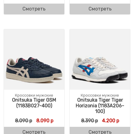
Смотреть
Смотреть
Кроссовки мужские
Кроссовки мужские
Onitsuka Tiger GSM
Onitsuka Tiger Tiger
(1183B027-400)
Horizonia (1183A206-
100)
Первоначальная цена составляла 8.090 р
Текущая цена: 8.090 р.
Первоначальн
Текуща
8.090
р
8.090
р
8.390
р
4.200
р
Смотреть
Смотреть