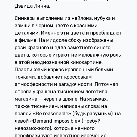
Дэвида Линча.
Сникеры выполнены из нейлона, нубука и
замши в черном цвете с красными
деталями. Именно эти цвета и преобладают
в фильме. На мидсоле сбоку изображены
розы красного и едва заметного синего
цвета, которые играют не маловажную роль
в этой неоднозначной кинокартине.
Пластиковый каркас крапленный белыми
точками, добавляет кроссовкам
атмосферности и загадочности. Пяточная
стропа украшена тиснением логотипа
магазина — череп в шляпе. На язычках,
также тиснением, написаны слова: на
правой «Be reasonable» (будь разумным), на
левой «Demand impossible» (требуй
невозможного), которые немного
перефразируют известное изречение