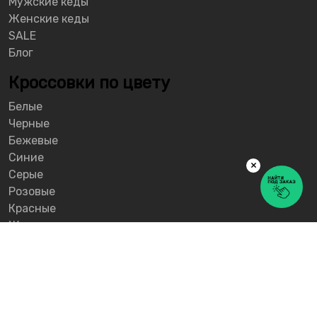
Мужские кеды
Женские кеды
SALE
Блог
Кроссовки по цвету
Белые
Черные
Бежевые
Синие
×
Серые
Розовые
Красные
Желтые
О проекте
© 2026 SNEAKER SEARCH - сервис поиска кроссовок