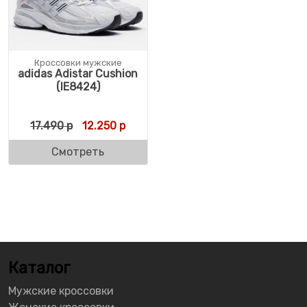
Кроссовки мужские
adidas Adistar Cushion
(IE8424)
Первоначальная цена составляла 17.490 р
Текущая цена: 12.250 р.
17.490
р
12.250
р
Смотреть
Каталог
Мужские кроссовки