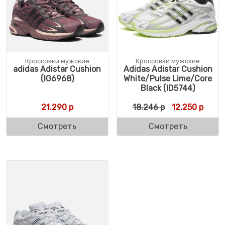
Кроссовки мужские
Кроссовки мужские
adidas Adistar Cushion
Adidas Adistar Cushion
(IG6968)
White/Pulse Lime/Core
Black (ID5744)
Первоначальн
Текущ
21.290
р
18.246
р
12.250
р
Смотреть
Смотреть