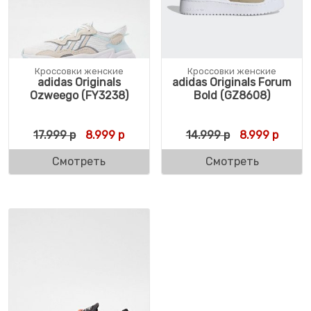
Кроссовки женские
Кроссовки женские
adidas Originals
adidas Originals Forum
Ozweego (FY3238)
Bold (GZ8608)
Первоначальная цена составляла 17.999 
Текущая цена: 8.999 р.
Первоначальн
Текущ
17.999
р
8.999
р
14.999
р
8.999
р
Смотреть
Смотреть