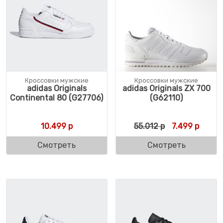
Кроссовки мужские
Кроссовки мужские
adidas Originals
adidas Originals ZX 700
Continental 80 (G27706)
(G62110)
Первоначальн
Текуща
10.499
р
55.012
р
7.499
р
Смотреть
Смотреть