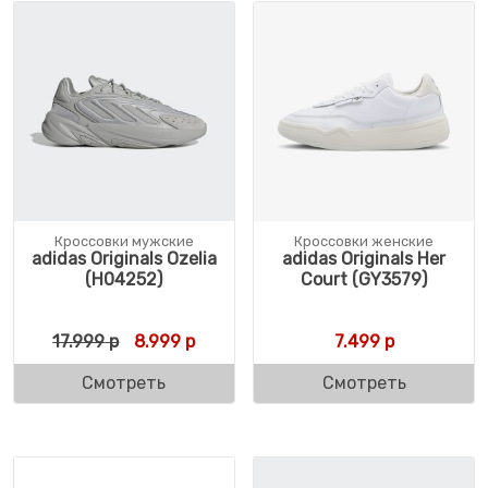
Кроссовки мужские
Кроссовки женские
adidas Originals Ozelia
adidas Originals Her
(H04252)
Court (GY3579)
Первоначальная цена составляла 17.999 
Текущая цена: 8.999 р.
17.999
р
8.999
р
7.499
р
Смотреть
Смотреть