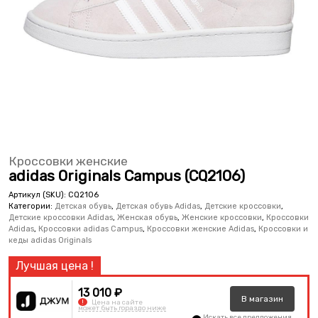
Кроссовки женские
adidas Originals Campus (CQ2106)
Артикул (SKU):
CQ2106
Категории:
Детская обувь
,
Детская обувь Adidas
,
Детские кроссовки
,
Детские кроссовки Adidas
,
Женская обувь
,
Женские кроссовки
,
Кроссовки
Adidas
,
Кроссовки adidas Campus
,
Кроссовки женские Adidas
,
Кроссовки и
кеды adidas Originals
13 010 ₽
В
магазин
!
Цена на сайте
может быть гораздо ниже
Искать все предложения