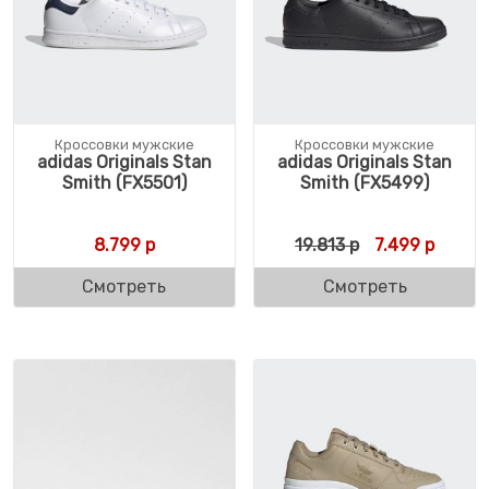
Кроссовки мужские
Кроссовки мужские
adidas Originals Stan
adidas Originals Stan
Smith (FX5501)
Smith (FX5499)
Первоначальн
Текуща
8.799
р
19.813
р
7.499
р
Смотреть
Смотреть