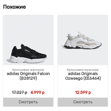
Похожие
Кроссовки женские
Кроссовки мужские
adidas Originals Falcon
adidas Originals
(B28129)
Ozweego (EE6464)
Первоначальная цена составляла 17.027 
Текущая цена: 4.999 р.
17.027
р
4.999
р
12.599
р
Смотреть
Смотреть