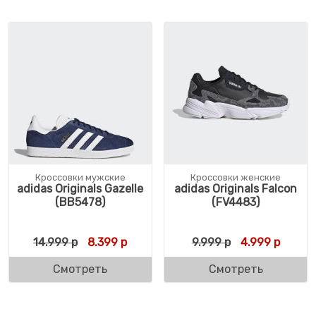
Кроссовки мужские
Кроссовки женские
adidas Originals Gazelle
adidas Originals Falcon
(BB5478)
(FV4483)
Первоначальная цена составляла 14.999 
Текущая цена: 8.399 р.
Первоначальн
Текуща
14.999
р
8.399
р
9.999
р
4.999
р
Смотреть
Смотреть