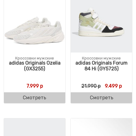
Кроссовки мужские
Кроссовки мужские
adidas Originals Ozelia
adidas Originals Forum
(GX3255)
84 Hi (GY5725)
Первоначальн
Текущ
7.999
р
21.990
р
9.499
р
Смотреть
Смотреть