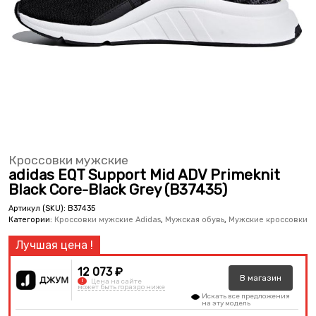
Кроссовки мужские
adidas EQT Support Mid ADV Primeknit
Black Core-Black Grey (B37435)
Артикул (SKU):
B37435
Категории:
Кроссовки мужские Adidas
,
Мужская обувь
,
Мужские кроссовки
12 073 ₽
В
магазин
!
Цена на сайте
может быть гораздо ниже
Искать все предложения
на эту модель