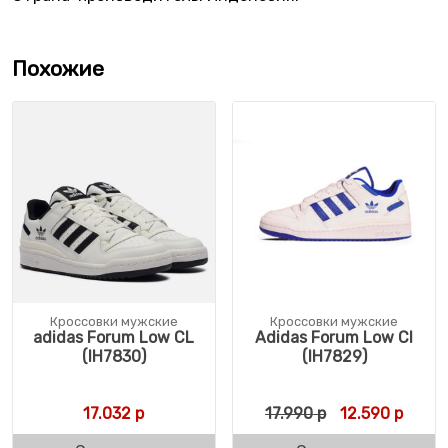
Похожие
Кроссовки мужские
Кроссовки мужские
adidas Forum Low CL
Adidas Forum Low Cl
(IH7830)
(IH7829)
Первоначальн
Текущ
17.032
р
17.990
р
12.590
р