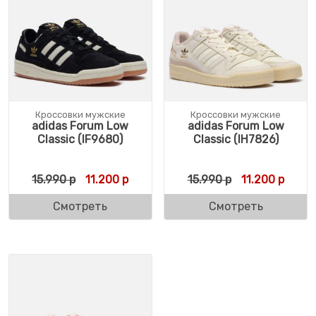
Кроссовки мужские
Кроссовки мужские
adidas Forum Low
adidas Forum Low
Classic (IF9680)
Classic (IH7826)
Первоначальная цена составляла 15.990 р
Текущая цена: 11.200 р.
Первоначальн
Текущ
15.990
р
11.200
р
15.990
р
11.200
р
Смотреть
Смотреть