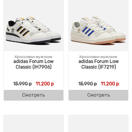
Кроссовки мужские
Кроссовки мужские
adidas Forum Low
adidas Forum Low
Classic (IH7906)
Classic (IF7219)
Первоначальная цена составляла 15.990 р
Текущая цена: 11.200 р.
Первоначальн
Текущ
15.990
р
11.200
р
15.990
р
11.200
р
Смотреть
Смотреть