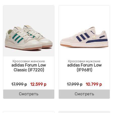
Кроссовки женские
Кроссовки мужские
adidas Forum Low
adidas Forum Low
Classic (IF7220)
(IF9681)
Первоначальная цена составляла 17.999 р
Текущая цена: 12.599 р.
Первоначальн
Текущ
17.999
р
12.599
р
17.999
р
10.799
р
Смотреть
Смотреть