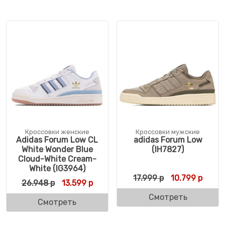
Кроссовки женские
Кроссовки мужские
Adidas Forum Low CL
adidas Forum Low
White Wonder Blue
(IH7827)
Cloud-White Cream-
White (IG3964)
Первоначальн
Текущ
17.999
р
10.799
р
Первоначальная цена составляла 26.948 
Текущая цена: 13.599 р.
26.948
р
13.599
р
Смотреть
Смотреть