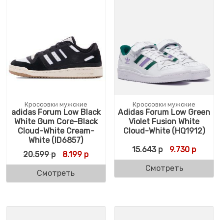
Кроссовки мужские
Кроссовки мужские
adidas Forum Low Black
Adidas Forum Low Green
White Gum Core-Black
Violet Fusion White
Cloud-White Cream-
Cloud-White (HQ1912)
White (ID6857)
Первоначальн
Текуща
15.643
р
9.730
р
Первоначальная цена составляла 20.599
Текущая цена: 8.199 р.
20.599
р
8.199
р
Смотреть
Смотреть