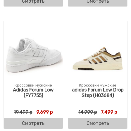
Смотреть
Смотреть
Кроссовки мужские
Кроссовки мужские
Adidas Forum Low
adidas Forum Low Drop
(FY7755)
Step (H03684)
Первоначальная цена составляла 19.499 
Текущая цена: 9.699 р.
Первоначальн
Текуща
19.499
р
9.699
р
14.999
р
7.499
р
Смотреть
Смотреть