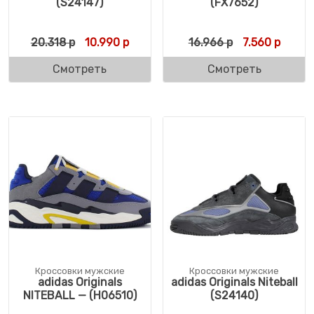
(S24147)
(FX7652)
Первоначальная цена составляла 20.318 
Текущая цена: 10.990 р.
Первоначальн
Текуща
20.318
р
10.990
р
16.966
р
7.560
р
Смотреть
Смотреть
Кроссовки мужские
Кроссовки мужские
adidas Originals
adidas Originals Niteball
NITEBALL — (H06510)
(S24140)