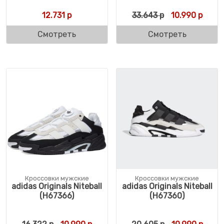
Первоначальн
Текущ
12.731
р
33.643
р
10.990
р
Смотреть
Смотреть
Кроссовки мужские
Кроссовки мужские
adidas Originals Niteball
adidas Originals Niteball
(H67366)
(H67360)
Первоначальная цена составляла 16.322 
Текущая цена: 10.990 р.
Первоначальн
Текущ