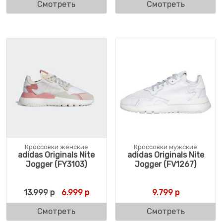
Смотреть
Смотреть
Кроссовки женские
Кроссовки мужские
adidas Originals Nite
adidas Originals Nite
Jogger (FY3103)
Jogger (FV1267)
Первоначальная цена составляла 13.999 
Текущая цена: 6.999 р.
13.999
р
6.999
р
9.799
р
Смотреть
Смотреть