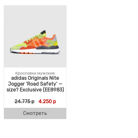
Кроссовки мужские
adidas Originals Nite
Jogger ‘Road Safety’ —
size? Exclusive (EE8983)
Первоначальная цена составляла 24.775 
Текущая цена: 4.250 р.
24.775
р
4.250
р
Смотреть