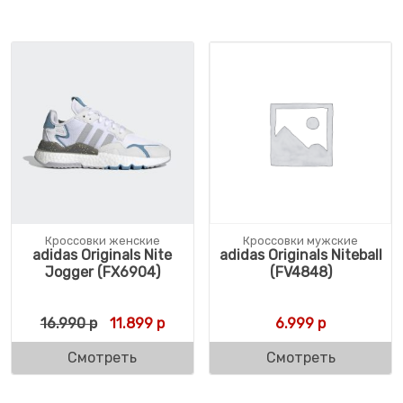
Кроссовки женские
Кроссовки мужские
adidas Originals Nite
adidas Originals Niteball
Jogger (FX6904)
(FV4848)
Первоначальная цена составляла 16.990 
Текущая цена: 11.899 р.
16.990
р
11.899
р
6.999
р
Смотреть
Смотреть