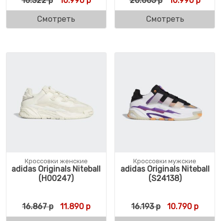
16.322
р
10.990
р
20.605
р
10.990
р
Смотреть
Смотреть
Кроссовки женские
Кроссовки мужские
adidas Originals Niteball
adidas Originals Niteball
(H00247)
(S24138)
Первоначальная цена составляла 16.867 
Текущая цена: 11.890 р.
Первоначальна
Текущ
16.867
р
11.890
р
16.193
р
10.790
р