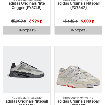
adidas Originals Nite
adidas Originals Niteball
Jogger (FY5748)
(FX7642)
Первоначальная цена составляла 15.999 
Текущая цена: 6.999 р.
Первоначальн
Текущ
15.999
р
6.999
р
15.642
р
9.000
р
Смотреть
Смотреть
Кроссовки мужские
Кроссовки мужские
adidas Originals Niteball
adidas Originals Niteball