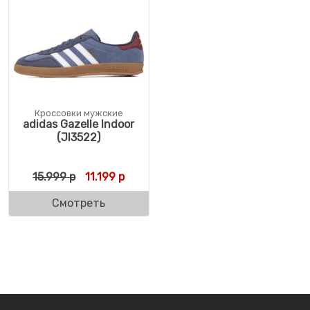
Кроссовки мужские
adidas Gazelle Indoor
(JI3522)
Первоначальная цена составляла 15.999 
Текущая цена: 11.199 р.
15.999
р
11.199
р
Смотреть