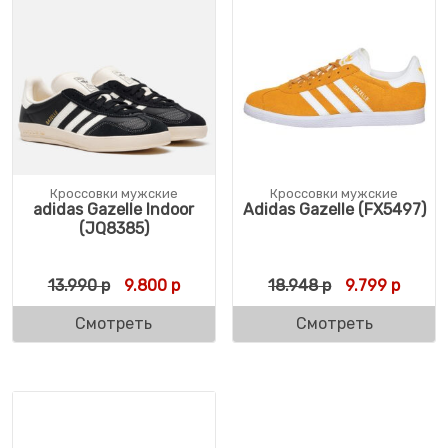
Кроссовки мужские
Кроссовки мужские
adidas Gazelle Indoor
Adidas Gazelle (FX5497)
(JQ8385)
Первоначальная цена составляла 13.990 
Текущая цена: 9.800 р.
Первоначальн
Текуща
13.990
р
9.800
р
18.948
р
9.799
р
Смотреть
Смотреть