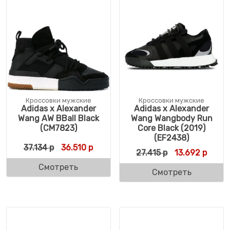
Кроссовки мужские
Кроссовки мужские
Adidas x Alexander
Adidas x Alexander
Wang AW BBall Black
Wang Wangbody Run
(CM7823)
Core Black (2019)
(EF2438)
Первоначальная цена составляла 37.134 р
Текущая цена: 36.510 р.
37.134
р
36.510
р
Первоначальн
Текущ
27.415
р
13.692
р
Смотреть
Смотреть