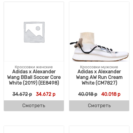
Кроссовки женские
Кроссовки мужские
Adidas x Alexander
Adidas x Alexander
Wang BBall Soccer Core
Wang AW Run Cream
White (2019) (EE8498)
White (CM7827)
Первоначальная цена составляла 34.672 
Текущая цена: 34.672 р.
Первоначальн
Текущ
34.672
р
34.672
р
40.018
р
40.018
р
Смотреть
Смотреть