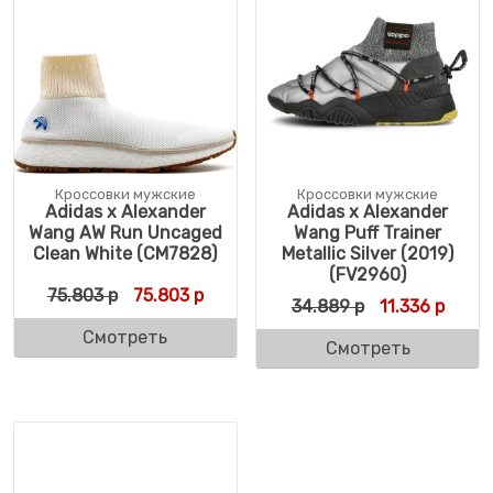
Кроссовки мужские
Кроссовки мужские
Adidas x Alexander
Adidas x Alexander
Wang AW Run Uncaged
Wang Puff Trainer
Clean White (CM7828)
Metallic Silver (2019)
(FV2960)
Первоначальная цена составляла 75.803 
Текущая цена: 75.803 р.
75.803
р
75.803
р
Первоначальн
Текущ
34.889
р
11.336
р
Смотреть
Смотреть