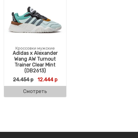
Кроссовки мужские
Adidas x Alexander
Wang AW Turnout
Trainer Clear Mint
(DB2613)
Первоначальная цена составляла 24.454 
Текущая цена: 12.444 р.
24.454
р
12.444
р
Смотреть