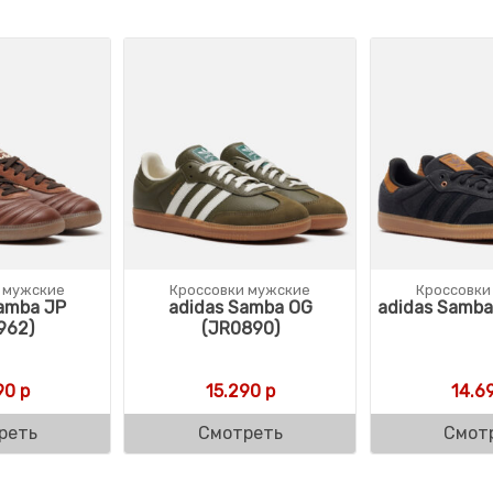
 мужские
Кроссовки мужские
Кроссовки
amba JP
adidas Samba OG
adidas Samba
962)
(JR0890)
90
р
15.290
р
14.6
реть
Смотреть
Смот