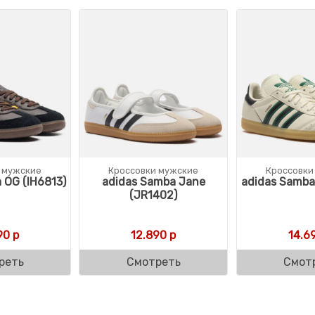
 мужские
Кроссовки мужские
Кроссовки
 OG (IH6813)
adidas Samba Jane
adidas Samba
(JR1402)
90
р
12.890
р
14.6
реть
Смотреть
Смот