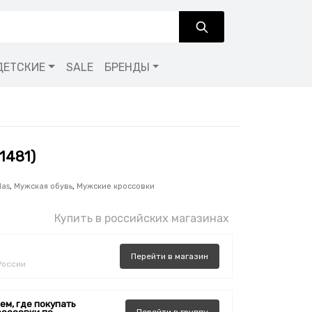
ДЕТСКИЕ
SALE
БРЕНДЫ
1481)
das
,
Мужская обувь
,
Мужские кроссовки
Купить в российских магазинах
Перейти
в
магазин
России
ем, где покупать