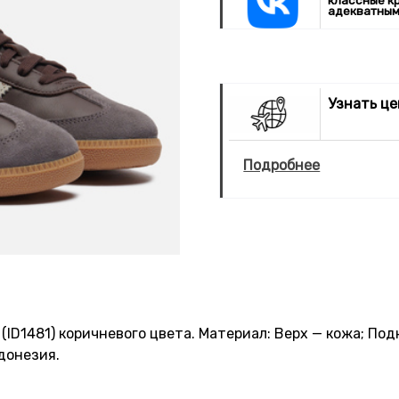
классные к
адекватным
Узнать ц
Подробнее
(ID1481) коричневого цвета. Материал: Верх — кожа; Под
донезия.