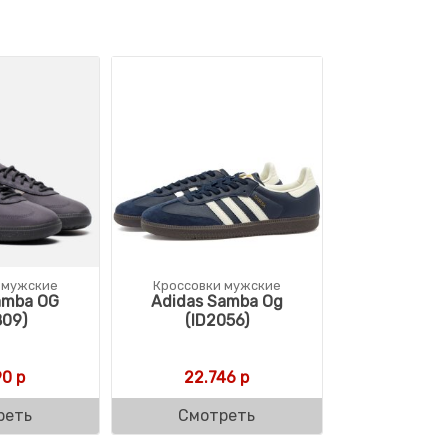
 мужские
Кроссовки мужские
amba OG
Adidas Samba Og
809)
(ID2056)
90
р
22.746
р
реть
Смотреть