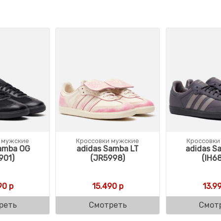
 мужские
Кроссовки мужские
Кроссовки
amba OG
adidas Samba LT
adidas S
901)
(JR5998)
(IH6
90
р
15.490
р
13.9
реть
Смотреть
Смот