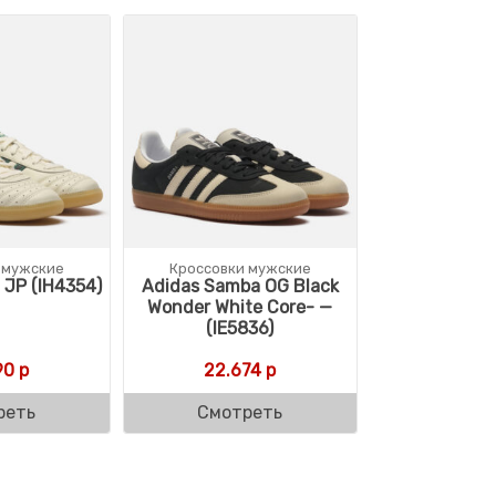
 мужские
Кроссовки мужские
 JP (IH4354)
Adidas Samba OG Black
Wonder White Core- —
(IE5836)
90
р
22.674
р
реть
Смотреть