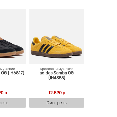
 мужские
Кроссовки мужские
 OG (IH6817)
adidas Samba OG
(IH4385)
90
р
12.890
р
реть
Смотреть