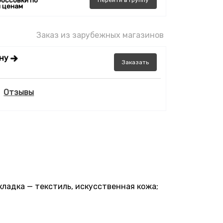
россовки по
Перейти
в
группу
 ценам
Заказ из зарубежных магазинов
ену
Заказать
Отзывы
кладка — текстиль, искусственная кожа;