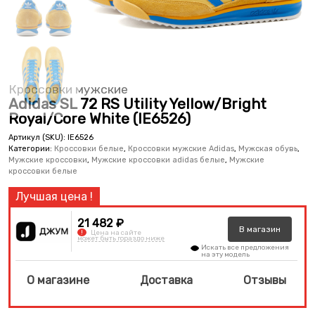
Кроссовки мужские
Adidas SL 72 RS Utility Yellow/Bright
Royal/Core White (IE6526)
Артикул (SKU):
IE6526
Категории:
Кроссовки белые
,
Кроссовки мужские Adidas
,
Мужская обувь
,
Мужские кроссовки
,
Мужские кроссовки adidas белые
,
Мужские
кроссовки белые
21 482 ₽
В
магазин
!
Цена на сайте
может быть гораздо ниже
Искать все предложения
на эту модель
О магазине
Доставка
Отзывы