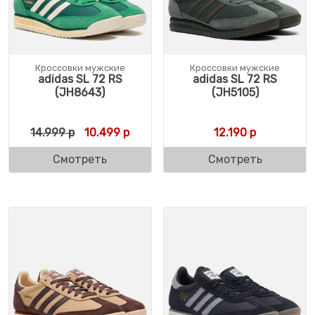
Кроссовки мужские
Кроссовки мужские
adidas SL 72 RS
adidas SL 72 RS
(JH8643)
(JH5105)
Первоначальная цена составляла 14.999 р
Текущая цена: 10.499 р.
14.999
р
10.499
р
12.190
р
Смотреть
Смотреть