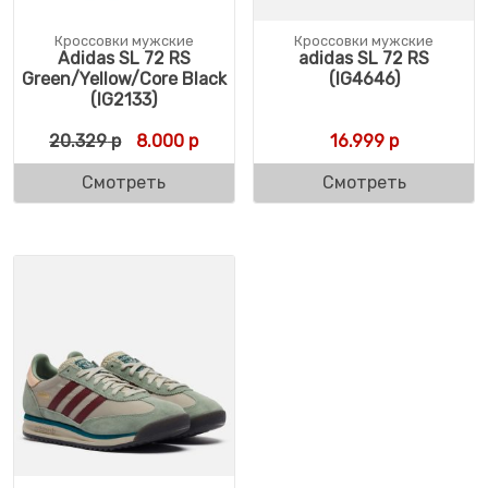
Кроссовки мужские
Кроссовки мужские
Adidas SL 72 RS
adidas SL 72 RS
Green/Yellow/Core Black
(IG4646)
(IG2133)
Первоначальная цена составляла 20.329 
Текущая цена: 8.000 р.
20.329
р
8.000
р
16.999
р
Смотреть
Смотреть