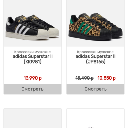
Кроссовки мужские
Кроссовки мужские
adidas Superstar II
adidas Superstar II
(KI0981)
(JP8165)
Первоначальн
Текущ
13.990
р
15.490
р
10.850
р
Смотреть
Смотреть