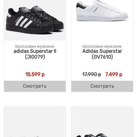
Кроссовки мужские
Кроссовки мужские
adidas Superstar II
Adidas Superstar
(JI0079)
(GV7610)
Первоначальн
Текуща
15.599
р
17.990
р
7.499
р
Смотреть
Смотреть