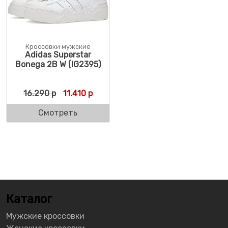
Кроссовки мужские
Adidas Superstar
Bonega 2B W (IG2395)
Первоначальная цена составляла 16.290 
Текущая цена: 11.410 р.
16.290
р
11.410
р
Смотреть
Каталог
Мужские кроссовки