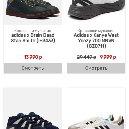
Кроссовки мужские
Кроссовки мужские
adidas x Brain Dead
Adidas x Kanye West
Stan Smith (IH3433)
Yeezy 700 MNVN
(GZ0711)
Первоначальн
Текущ
13.990
р
29.449
р
9.999
р
Смотреть
Смотреть