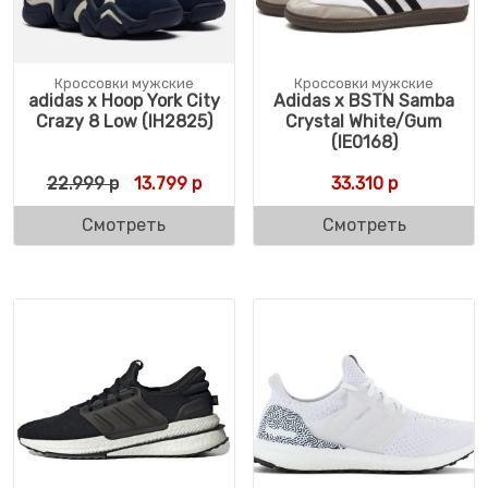
Кроссовки мужские
Кроссовки мужские
adidas x Hoop York City
Adidas x BSTN Samba
Crazy 8 Low (IH2825)
Crystal White/Gum
(IE0168)
Первоначальная цена составляла 22.999 
Текущая цена: 13.799 р.
22.999
р
13.799
р
33.310
р
Смотреть
Смотреть