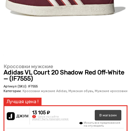
Кроссовки мужские
Adidas VL Court 20 Shadow Red Off-White
— (IF7555)
Артикул (SKU):
IF7555
Категории:
Кроссовки мужские Adidas
,
Мужская обувь
,
Мужские кроссовки
13 105 ₽
В
магазин
!
Цена на сайте
может быть гораздо ниже
Искать все предложения
на эту модель