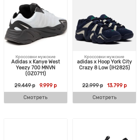
Кроссовки мужские
Кроссовки мужские
Adidas x Kanye West
adidas x Hoop York City
Yeezy 700 MNVN
Crazy 8 Low (IH2825)
(GZ0711)
Первоначальная цена составляла 29.449
Текущая цена: 9.999 р.
Первоначальн
Текущ
29.449
р
9.999
р
22.999
р
13.799
р
Смотреть
Смотреть