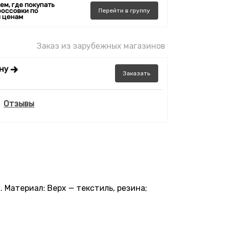
ем, где покупать
россовки по
Перейти
в
группу
 ценам
Заказ из зарубежных магазинов
ену
Заказать
Отзывы
. Материал: Верх — текстиль, резина;