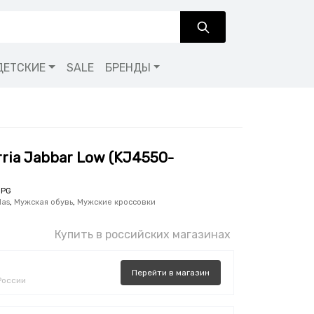
ДЕТСКИЕ
SALE
БРЕНДЫ
arria Jabbar Low (KJ4550-
JPG
das
,
Мужская обувь
,
Мужские кроссовки
Купить в российских магазинах
Перейти
в
магазин
России