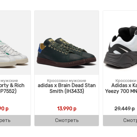
 мужские
Кроссовки мужские
Кроссовки
orty & Rich
adidas x Brain Dead Stan
Adidas x K
JP7552)
Smith (IH3433)
Yeezy 700 MN
90
р
13.990
р
29.449
р
реть
Смотреть
Смот