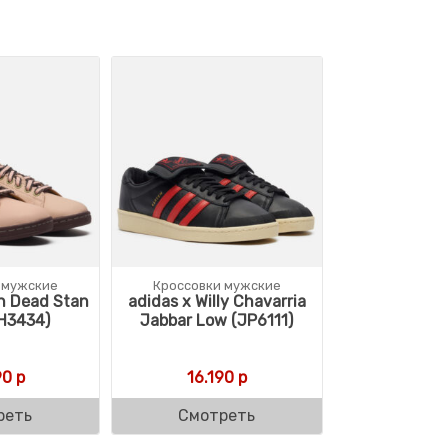
 мужские
Кроссовки мужские
in Dead Stan
adidas x Willy Chavarria
IH3434)
Jabbar Low (JP6111)
90
р
16.190
р
реть
Смотреть