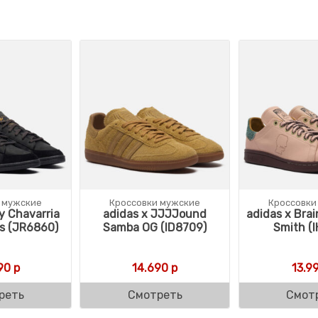
 мужские
Кроссовки мужские
Кроссовки
ly Chavarria
adidas x JJJJound
adidas x Bra
s (JR6860)
Samba OG (ID8709)
Smith (
90
р
14.690
р
13.9
реть
Смотреть
Смот