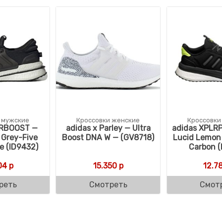
 мужские
Кроссовки женские
Кроссовки
LRBOOST —
adidas x Parley — Ultra
adidas XPLR
 Grey-Five
Boost DNA W — (GV8718)
Lucid Lemon
e (ID9432)
Carbon (
04
р
15.350
р
12.7
реть
Смотреть
Смот