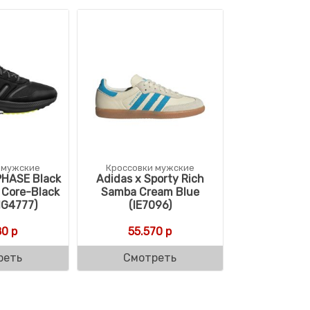
 мужские
Кроссовки мужские
PHASE Black
Adidas x Sporty Rich
 Core-Black
Samba Cream Blue
IG4777)
(IE7096)
80
р
55.570
р
реть
Смотреть