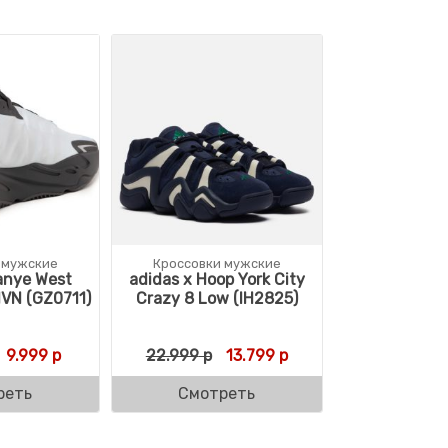
 мужские
Кроссовки мужские
anye West
adidas x Hoop York City
VN (GZ0711)
Crazy 8 Low (IH2825)
Первоначальная цена составляла 29.449 р.
Текущая цена: 9.999 р.
Первоначальная цена состав
Текущая цена: 13.799
9.999
р
22.999
р
13.799
р
реть
Смотреть