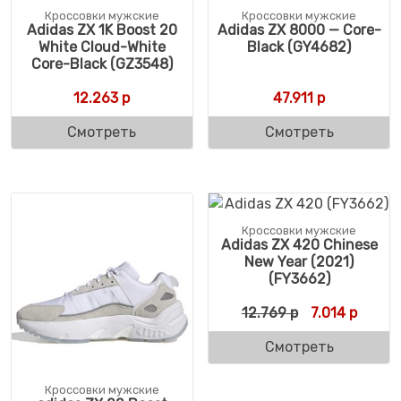
Кроссовки мужские
Кроссовки мужские
Adidas ZX 1K Boost 20
Adidas ZX 8000 — Core-
White Cloud-White
Black (GY4682)
Core-Black (GZ3548)
12.263
р
47.911
р
Смотреть
Смотреть
Кроссовки мужские
Adidas ZX 420 Chinese
New Year (2021)
(FY3662)
Первоначальн
Текуща
12.769
р
7.014
р
Смотреть
Кроссовки мужские