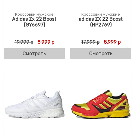
Кроссовки мужские
Кроссовки мужские
Adidas Zx 22 Boost
adidas ZX 22 Boost
(GY6697)
(HP2769)
Первоначальная цена составляла 19.999 
Текущая цена: 8.999 р.
Первоначальн
Текуща
19.999
р
8.999
р
17.999
р
8.999
р
Смотреть
Смотреть