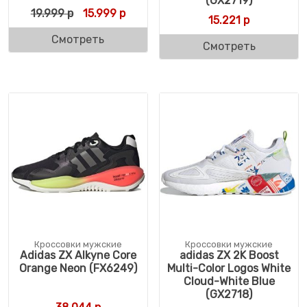
(GX2719)
Первоначальная цена составляла 19.999 р
Текущая цена: 15.999 р.
19.999
р
15.999
р
15.221
р
Смотреть
Смотреть
Кроссовки мужские
Кроссовки мужские
Adidas ZX Alkyne Core
adidas ZX 2K Boost
Orange Neon (FX6249)
Multi-Color Logos White
Cloud-White Blue
(GX2718)