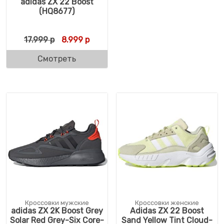
adidas ZX 22 Boost
(HQ8677)
Первоначальная цена составляла 17.999 
Текущая цена: 8.999 р.
17.999
р
8.999
р
Смотреть
Кроссовки мужские
Кроссовки женские
adidas ZX 2K Boost Grey
Adidas ZX 22 Boost
Solar Red Grey-Six Core-
Sand Yellow Tint Cloud-