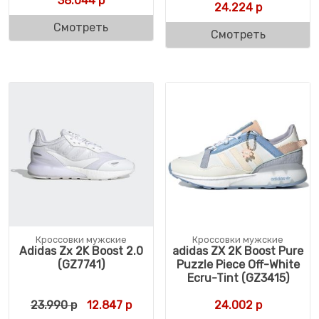
38.044
р
24.224
р
Смотреть
Смотреть
Кроссовки мужские
Кроссовки мужские
Adidas Zx 2K Boost 2.0
adidas ZX 2K Boost Pure
(GZ7741)
Puzzle Piece Off-White
Ecru-Tint (GZ3415)
Первоначальная цена составляла 23.990 
Текущая цена: 12.847 р.
23.990
р
12.847
р
24.002
р