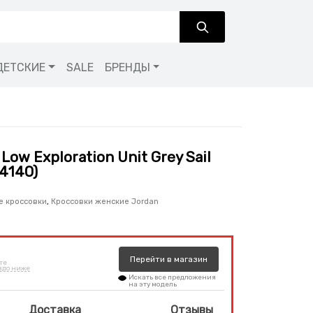
ДЕТСКИЕ
SALE
БРЕНДЫ
 Low Exploration Unit Grey Sail
14140)
е кроссовки
,
Кроссовки женские Jordan
Перейти
в
магазин
те
здо ниже
Искать все предложения
на эту модель
Доставка
Отзывы