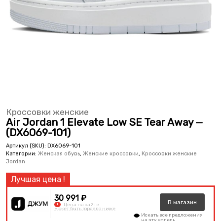
Кроссовки женские
Air Jordan 1 Elevate Low SE Tear Away —
(DX6069-101)
Артикул (SKU):
DX6069-101
Категории:
Женская обувь
,
Женские кроссовки
,
Кроссовки женские
Jordan
30 991 ₽
В
магазин
!
Цена на сайте
может быть гораздо ниже
Искать все предложения
на эту модель