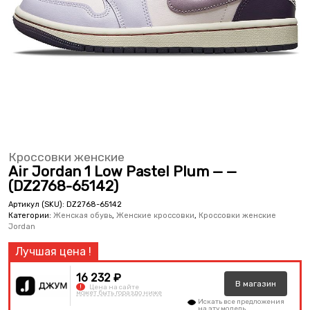
Кроссовки женские
Air Jordan 1 Low Pastel Plum — —
(DZ2768-65142)
Артикул (SKU):
DZ2768-65142
Категории:
Женская обувь
,
Женские кроссовки
,
Кроссовки женские
Jordan
16 232 ₽
В
магазин
!
Цена на сайте
может быть гораздо ниже
Искать все предложения
на эту модель