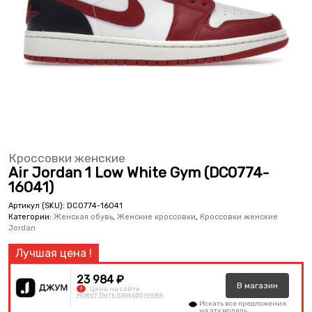
Кроссовки женские
Air Jordan 1 Low White Gym (DC0774-
16041)
Артикул (SKU):
DC0774-16041
Категории:
Женская обувь
,
Женские кроссовки
,
Кроссовки женские
Jordan
23 984 ₽
В
магазин
!
Цена на сайте
может быть гораздо ниже
Искать все предложения
на эту модель