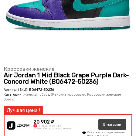
Кроссовки женские
Air Jordan 1 Mid Black Grape Purple Dark-
Concord White (BQ6472-50236)
Артикул (SKU):
BQ6472-50236
Категории:
Женская обувь
,
Женские кроссовки
,
Кроссовки женские
Jordan
20 902 ₽
В
магазин
!
Цена на сайте
может быть гораздо ниже
Искать все предложения
на эту модель