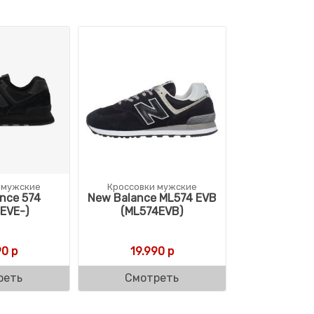
 мужские
Кроссовки мужские
nce 574
New Balance ML574 EVB
EVE-)
(ML574EVB)
90
р
19.990
р
реть
Смотреть