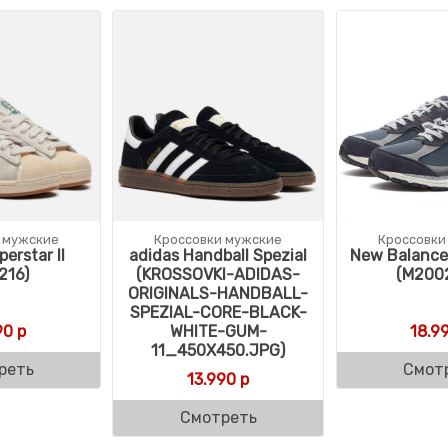
 мужские
Кроссовки мужские
Кроссовки
erstar II
adidas Handball Spezial
New Balanc
216)
(KROSSOVKI-ADIDAS-
(M200
ORIGINALS-HANDBALL-
SPEZIAL-CORE-BLACK-
90
р
WHITE-GUM-
18.9
11_450X450.JPG)
реть
Смот
13.990
р
Смотреть