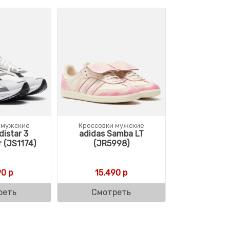
 мужские
Кроссовки мужские
distar 3
adidas Samba LT
 (JS1174)
(JR5998)
90
р
15.490
р
реть
Смотреть