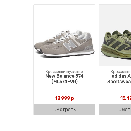
Кроссовки мужские
Кроссовки
New Balance 574
adidas A
(ML574EVG)
Sportswear
18.999
р
15.4
Смотреть
Смот