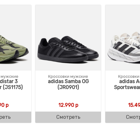
 мужские
Кроссовки мужские
Кроссовки
distar 3
adidas Samba OG
adidas A
 (JS1175)
(JR0901)
Sportswear
90
р
12.990
р
15.4
реть
Смотреть
Смот