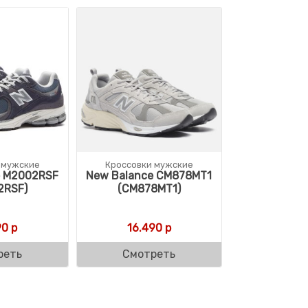
 мужские
Кроссовки мужские
e M2002RSF
New Balance CM878MT1
2RSF)
(CM878MT1)
90
р
16.490
р
реть
Смотреть