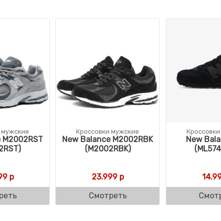
 мужские
Кроссовки мужские
Кроссовки
e M2002RST
New Balance M2002RBK
New Bala
2RST)
(M2002RBK)
(ML574
99
р
23.999
р
14.9
реть
Смотреть
Смот