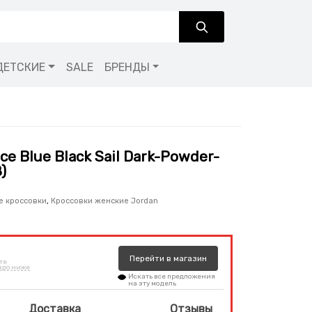
ДЕТСКИЕ
SALE
БРЕНДЫ
Ice Blue Black Sail Dark-Powder-
)
е кроссовки
,
Кроссовки женские Jordan
Перейти
в
магазин
те
здо ниже
Искать все предложения
на эту модель
Доставка
Отзывы