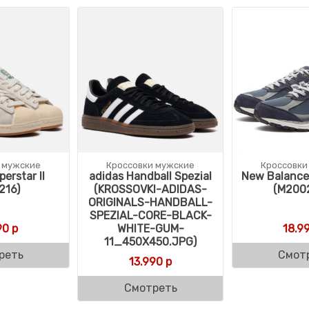
 мужские
Кроссовки мужские
Кроссовки
erstar II
adidas Handball Spezial
New Balanc
216)
(KROSSOVKI-ADIDAS-
(M200
ORIGINALS-HANDBALL-
SPEZIAL-CORE-BLACK-
90
р
WHITE-GUM-
18.9
11_450X450.JPG)
реть
Смот
13.990
р
Смотреть