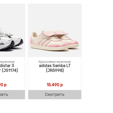
 мужские
Кроссовки мужские
distar 3
adidas Samba LT
 (JS1174)
(JR5998)
90
р
15.490
р
реть
Смотреть