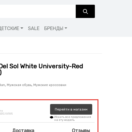
ДЕТСКИЕ
SALE
БРЕНДЫ
Del Sol White University-Red
)
dan
,
Мужская обувь
,
Мужские кроссовки
Перейти
в
магазин
те
здо ниже
Искать все предложения
на эту модель
Доставка
Отзывы