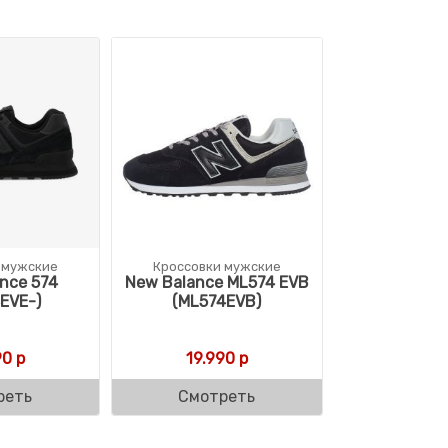
 мужские
Кроссовки мужские
nce 574
New Balance ML574 EVB
EVE-)
(ML574EVB)
90
р
19.990
р
реть
Смотреть