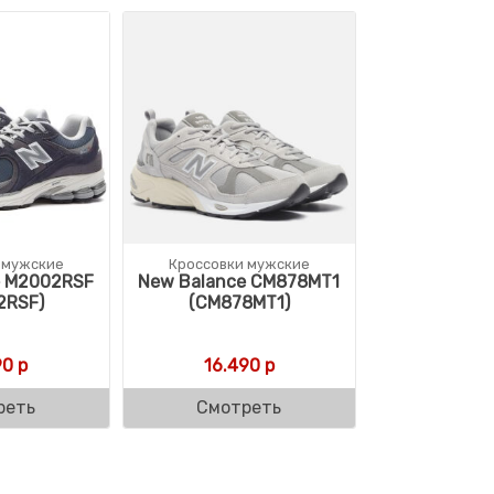
 мужские
Кроссовки мужские
e M2002RSF
New Balance CM878MT1
2RSF)
(CM878MT1)
90
р
16.490
р
реть
Смотреть