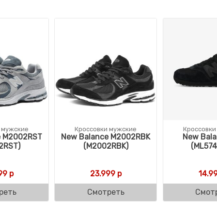
 мужские
Кроссовки мужские
Кроссовки
e M2002RST
New Balance M2002RBK
New Bala
2RST)
(M2002RBK)
(ML574
99
р
23.999
р
14.9
реть
Смотреть
Смот