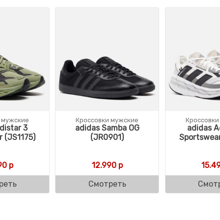
 мужские
Кроссовки мужские
Кроссовки
distar 3
adidas Samba OG
adidas A
 (JS1175)
(JR0901)
Sportswear
90
р
12.990
р
15.4
реть
Смотреть
Смот