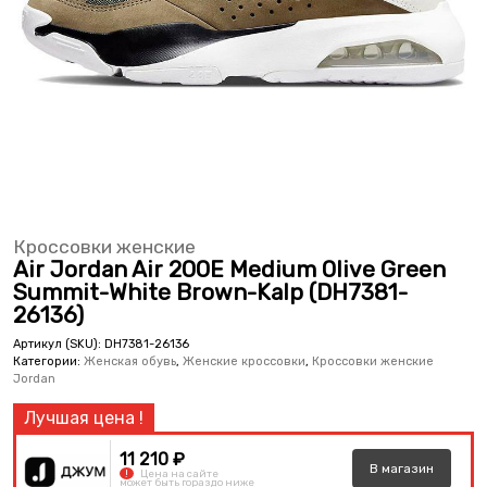
Кроссовки женские
Air Jordan Air 200E Medium Olive Green
Summit-White Brown-Kalp (DH7381-
26136)
Артикул (SKU):
DH7381-26136
Категории:
Женская обувь
,
Женские кроссовки
,
Кроссовки женские
Jordan
11 210 ₽
В
магазин
!
Цена на сайте
может быть гораздо ниже