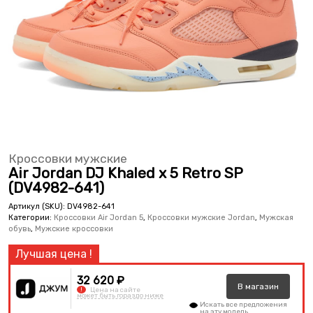
Кроссовки мужские
Air Jordan DJ Khaled x 5 Retro SP
(DV4982-641)
Артикул (SKU):
DV4982-641
Категории:
Кроссовки Air Jordan 5
,
Кроссовки мужские Jordan
,
Мужская
обувь
,
Мужские кроссовки
32 620 ₽
В
магазин
!
Цена на сайте
может быть гораздо ниже
Искать все предложения
на эту модель