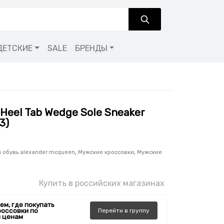
ДЕТСКИЕ
SALE
БРЕНДЫ
Heel Tab Wedge Sole Sneaker
3)
 обувь alexander mcqueen
,
Мужские кроссовки
,
Мужские
Купить в российских магазинах
ем, где покупать
россовки по
Перейти
в
группу
 ценам