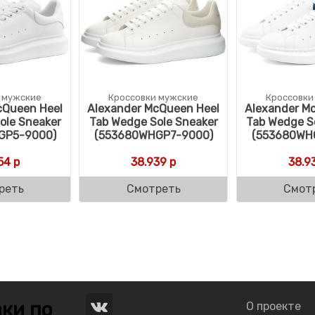
 мужские
Кроссовки мужские
Кроссовки
cQueen Heel
Alexander McQueen Heel
Alexander M
ole Sneaker
Tab Wedge Sole Sneaker
Tab Wedge S
GP5-9000)
(553680WHGP7-9000)
(553680WH
54
р
38.939
р
38.9
реть
Смотреть
Смот
ки по
О проекте