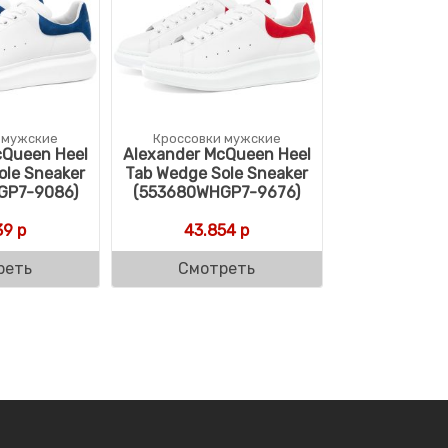
 мужские
Кроссовки мужские
cQueen Heel
Alexander McQueen Heel
ole Sneaker
Tab Wedge Sole Sneaker
GP7-9086)
(553680WHGP7-9676)
39
р
43.854
р
реть
Смотреть