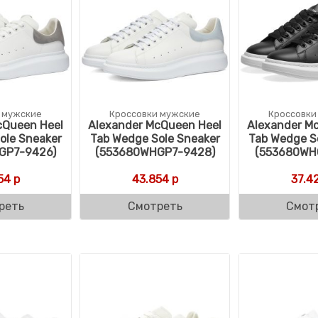
 мужские
Кроссовки мужские
Кроссовки
cQueen Heel
Alexander McQueen Heel
Alexander M
ole Sneaker
Tab Wedge Sole Sneaker
Tab Wedge S
GP7-9426)
(553680WHGP7-9428)
(553680WH
54
р
43.854
р
37.4
реть
Смотреть
Смот