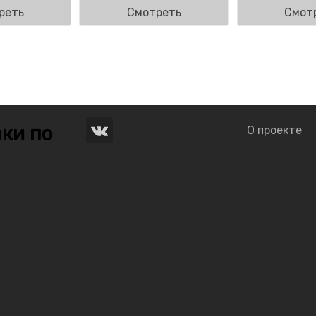
реть
Смотреть
Смот
ки по
О проекте