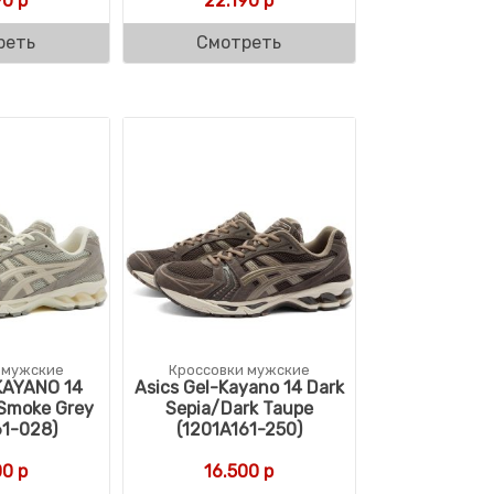
90
р
22.190
р
реть
Смотреть
 мужские
Кроссовки мужские
KAYANO 14
Asics Gel-Kayano 14 Dark
Smoke Grey
Sepia/Dark Taupe
61-028)
(1201A161-250)
00
р
16.500
р