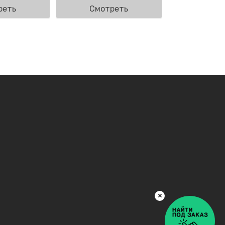
реть
Смотреть
×