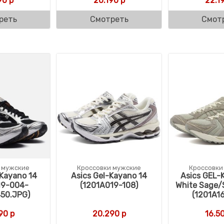
90
р
20.190
р
22.1
реть
Смотреть
Смот
 мужские
Кроссовки мужские
Кроссовки
Kayano 14
Asics Gel-Kayano 14
Asics GEL-
19-004-
(1201A019-108)
White Sage/
50.JPG)
(1201A1
90
р
20.290
р
16.5