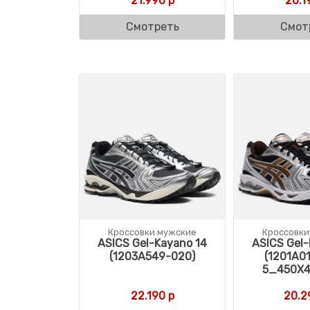
21.990
р
20.1
Смотреть
Смот
Кроссовки мужские
Кроссовки
ASICS Gel-Kayano 14
ASICS Gel-
(1203A549-020)
(1201A0
5_450X4
22.190
р
20.2