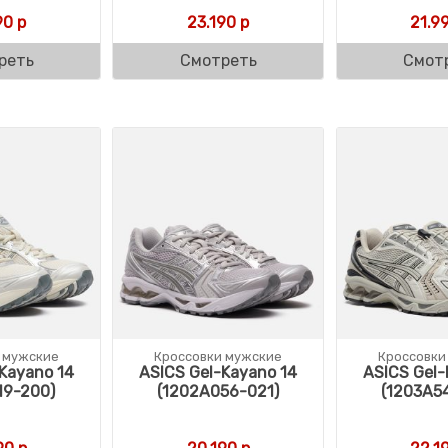
90
р
23.190
р
21.9
реть
Смотреть
Смот
 мужские
Кроссовки мужские
Кроссовки
Kayano 14
ASICS Gel-Kayano 14
ASICS Gel-
19-200)
(1202A056-021)
(1203A5