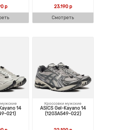
90
р
23.190
р
реть
Смотреть
 мужские
Кроссовки мужские
Kayano 14
ASICS Gel-Kayano 14
49-021)
(1203A549-022)