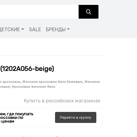
ДЕТСКИЕ
SALE
БРЕНДЫ
 (1202A056-beige)
е кроссовки
,
Женские кроссовки Asics бежевые
,
Женские
жевые
,
Кроссовки женские Asics
Купить в российских магазинах
ем, где покупать
россовки по
Перейти
в
группу
 ценам