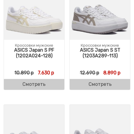
Кроссовки мужские
Кроссовки мужские
ASICS Japan S PF
ASICS Japan S ST
(1202A024-128)
(1203A289-113)
Первоначальная цена составляла 10.890 
Текущая цена: 7.630 р.
Первоначальн
Текущ
10.890
р
7.630
р
12.690
р
8.890
р
Смотреть
Смотреть