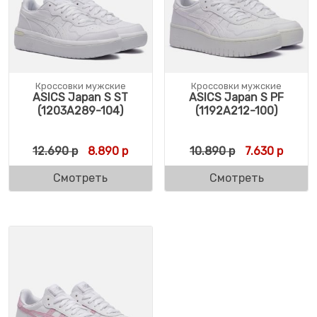
Кроссовки мужские
Кроссовки мужские
ASICS Japan S ST
ASICS Japan S PF
(1203A289-104)
(1192A212-100)
Первоначальная цена составляла 12.690 
Текущая цена: 8.890 р.
Первоначальн
Текуща
12.690
р
8.890
р
10.890
р
7.630
р
Смотреть
Смотреть