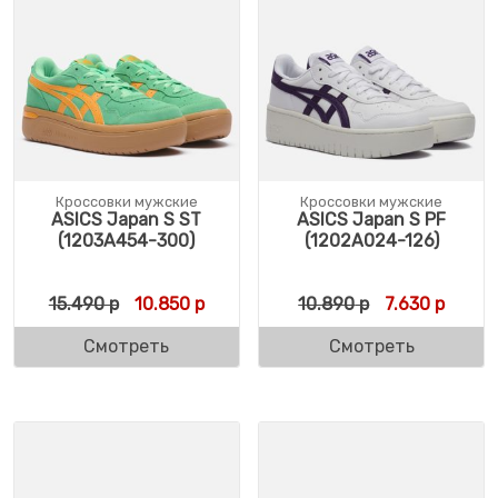
Кроссовки мужские
Кроссовки мужские
ASICS Japan S ST
ASICS Japan S PF
(1203A454-300)
(1202A024-126)
Первоначальная цена составляла 15.490 
Текущая цена: 10.850 р.
Первоначальн
Текуща
15.490
р
10.850
р
10.890
р
7.630
р
Смотреть
Смотреть