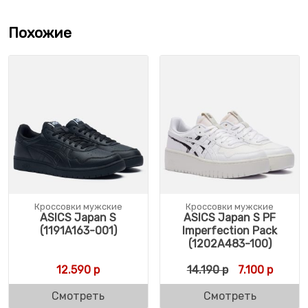
Похожие
Кроссовки мужские
Кроссовки мужские
ASICS Japan S
ASICS Japan S PF
(1191A163-001)
Imperfection Pack
(1202A483-100)
Первоначальн
Текуща
12.590
р
14.190
р
7.100
р
Смотреть
Смотреть