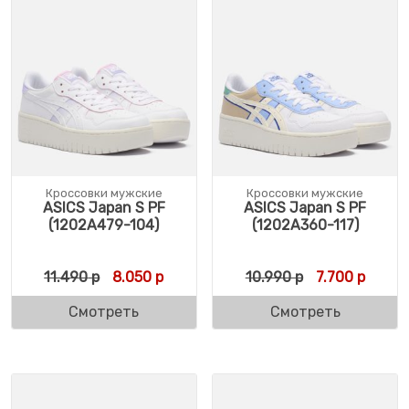
Кроссовки мужские
Кроссовки мужские
ASICS Japan S PF
ASICS Japan S PF
(1202A479-104)
(1202A360-117)
Первоначальная цена составляла 11.490 
Текущая цена: 8.050 р.
Первоначальн
Текуща
11.490
р
8.050
р
10.990
р
7.700
р
Смотреть
Смотреть