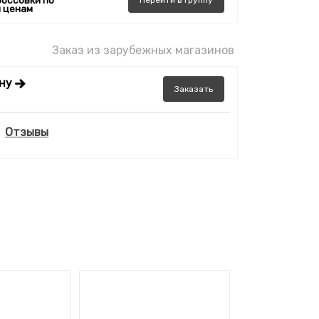
россовки по
Перейти
в
группу
 ценам
Заказ из зарубежных магазинов
ену
Заказать
Отзывы