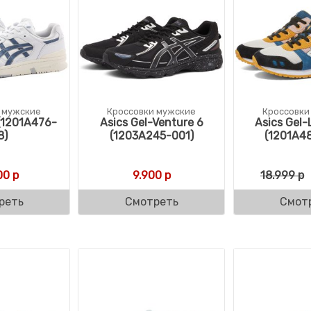
 мужские
Кроссовки мужские
Кроссовки
(1201A476-
Asics Gel-Venture 6
Asics Gel-L
8)
(1203A245-001)
(1201A4
00
р
9.900
р
18.999
р
реть
Смотреть
Смот