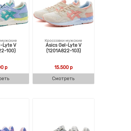
 мужские
Кроссовки мужские
l-Lyte V
Asics Gel-Lyte V
22-100)
(1201A822-103)
00
р
15.500
р
реть
Смотреть