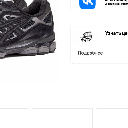
классные к
адекватным
Узнать ц
Подробнее