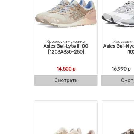
Кроссовки мужские
Кроссовки
Asics Gel-Lyte III OG
Asics Gel-Ny
(1203A330-250)
10
14.500
р
16.990
р
Смотреть
Смот