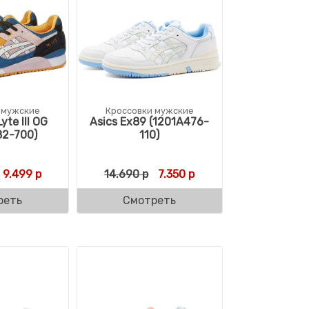
 мужские
Кроссовки мужские
yte III OG
Asics Ex89 (1201A476-
82-700)
110)
Первоначальная цена составляла 18.999 р.
Текущая цена: 9.499 р.
Первоначальная цена состав
Текущая цена: 7.350 р
9.499
р
14.690
р
7.350
р
реть
Смотреть