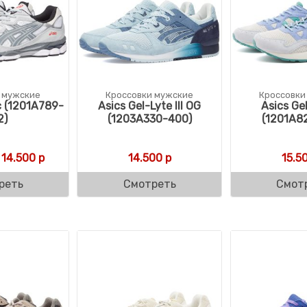
 мужские
Кроссовки мужские
Кроссовки
c (1201A789-
Asics Gel-Lyte III OG
Asics Ge
2)
(1203A330-400)
(1201A8
Первоначальная цена составляла 16.990 р.
Текущая цена: 14.500 р.
14.500
р
14.500
р
15.5
реть
Смотреть
Смот