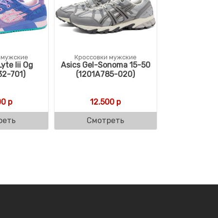
 мужские
Кроссовки мужские
yte Iii Og
Asics Gel-Sonoma 15-50
32-701)
(1201A785-020)
00
р
12.500
р
реть
Смотреть