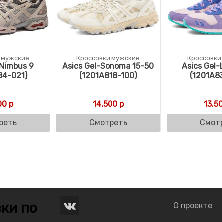
 мужские
Кроссовки мужские
Кроссовки
-Nimbus 9
Asics Gel-Sonoma 15-50
Asics Gel-L
84-021)
(1201A818-100)
(1201A8
00
р
14.500
р
13.5
реть
Смотреть
Смот
ки по
О проекте