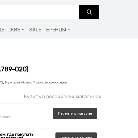
ДЕТСКИЕ
SALE
БРЕНДЫ
A789-020)
CS
,
Мужская обувь
,
Мужские кроссовки
Купить в российских магазинах
Перейти
в
магазин
России
ем, где покупать